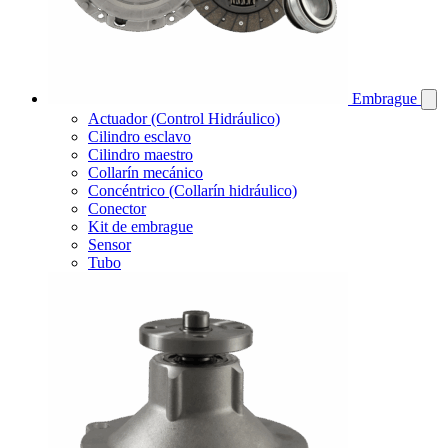
Embrague
Actuador (Control Hidráulico)
Cilindro esclavo
Cilindro maestro
Collarín mecánico
Concéntrico (Collarín hidráulico)
Conector
Kit de embrague
Sensor
Tubo