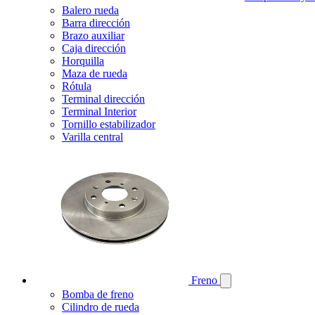
Balero rueda
Barra dirección
Brazo auxiliar
Caja dirección
Horquilla
Maza de rueda
Rótula
Terminal dirección
Terminal Interior
Tornillo estabilizador
Varilla central
Freno
Bomba de freno
Cilindro de rueda