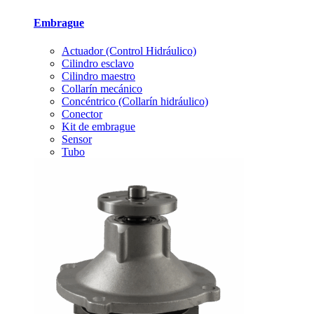
Embrague
Actuador (Control Hidráulico)
Cilindro esclavo
Cilindro maestro
Collarín mecánico
Concéntrico (Collarín hidráulico)
Conector
Kit de embrague
Sensor
Tubo