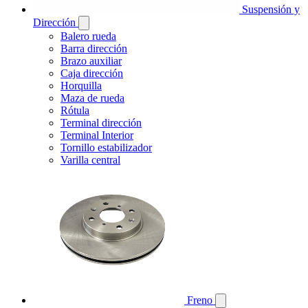
Suspensión y
Dirección
Balero rueda
Barra dirección
Brazo auxiliar
Caja dirección
Horquilla
Maza de rueda
Rótula
Terminal dirección
Terminal Interior
Tornillo estabilizador
Varilla central
Freno