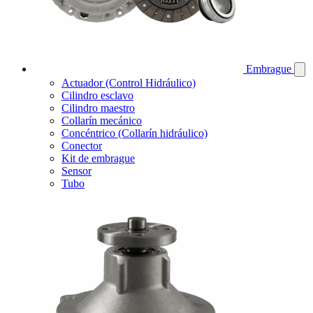
Embrague
Actuador (Control Hidráulico)
Cilindro esclavo
Cilindro maestro
Collarín mecánico
Concéntrico (Collarín hidráulico)
Conector
Kit de embrague
Sensor
Tubo