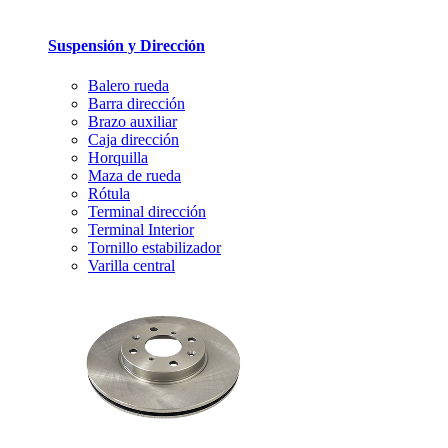
Suspensión y Dirección
Balero rueda
Barra dirección
Brazo auxiliar
Caja dirección
Horquilla
Maza de rueda
Rótula
Terminal dirección
Terminal Interior
Tornillo estabilizador
Varilla central