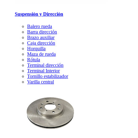
Suspensión y Dirección
Balero rueda
Barra dirección
Brazo auxiliar
Caja dirección
Horquilla
Maza de rueda
Rótula
Terminal dirección
Terminal Interior
Tornillo estabilizador
Varilla central