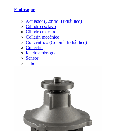
Embrague
Actuador (Control Hidráulico)
Cilindro esclavo
Cilindro maestro
Collarín mecánico
Concéntrico (Collarín hidráulico)
Conector
Kit de embrague
Sensor
Tubo