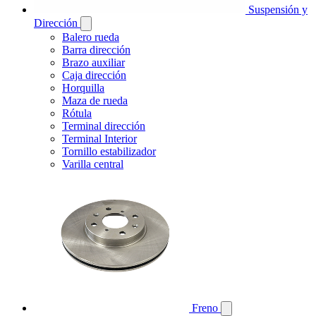
Suspensión y
Dirección
Balero rueda
Barra dirección
Brazo auxiliar
Caja dirección
Horquilla
Maza de rueda
Rótula
Terminal dirección
Terminal Interior
Tornillo estabilizador
Varilla central
Freno