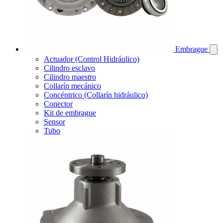
Embrague
Actuador (Control Hidráulico)
Cilindro esclavo
Cilindro maestro
Collarín mecánico
Concéntrico (Collarín hidráulico)
Conector
Kit de embrague
Sensor
Tubo