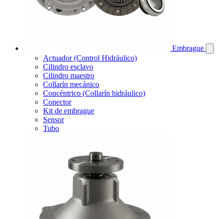
Embrague
Actuador (Control Hidráulico)
Cilindro esclavo
Cilindro maestro
Collarín mecánico
Concéntrico (Collarín hidráulico)
Conector
Kit de embrague
Sensor
Tubo