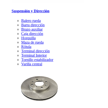
Suspensión y Dirección
Balero rueda
Barra dirección
Brazo auxiliar
Caja dirección
Horquilla
Maza de rueda
Rótula
Terminal dirección
Terminal Interior
Tornillo estabilizador
Varilla central