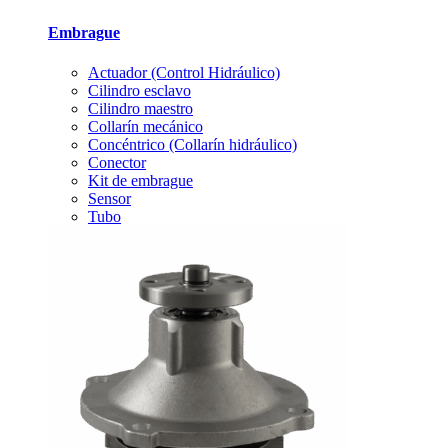
Embrague
Actuador (Control Hidráulico)
Cilindro esclavo
Cilindro maestro
Collarín mecánico
Concéntrico (Collarín hidráulico)
Conector
Kit de embrague
Sensor
Tubo