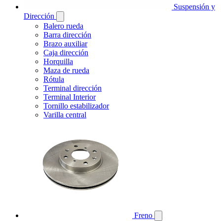
Suspensión y
Dirección
Balero rueda
Barra dirección
Brazo auxiliar
Caja dirección
Horquilla
Maza de rueda
Rótula
Terminal dirección
Terminal Interior
Tornillo estabilizador
Varilla central
Freno