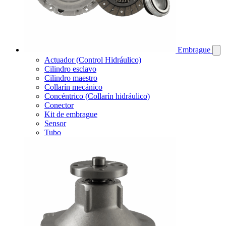
Embrague
Actuador (Control Hidráulico)
Cilindro esclavo
Cilindro maestro
Collarín mecánico
Concéntrico (Collarín hidráulico)
Conector
Kit de embrague
Sensor
Tubo