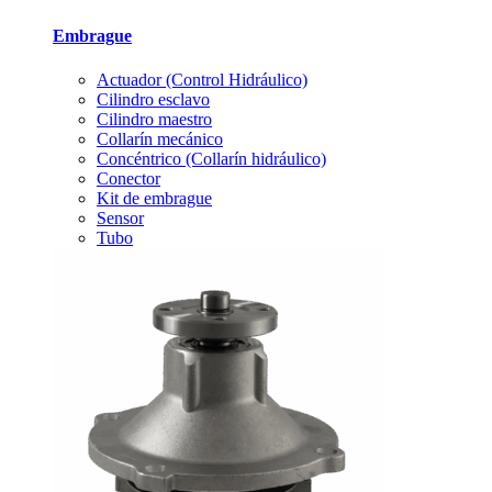
Embrague
Actuador (Control Hidráulico)
Cilindro esclavo
Cilindro maestro
Collarín mecánico
Concéntrico (Collarín hidráulico)
Conector
Kit de embrague
Sensor
Tubo