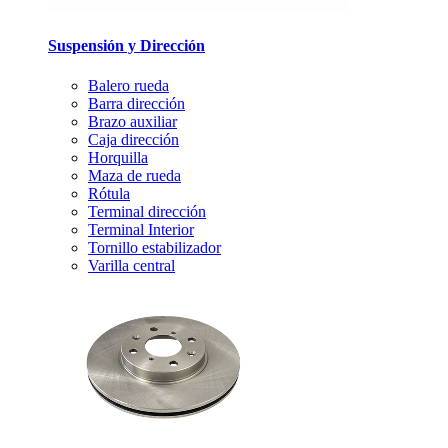
Suspensión y Dirección
Balero rueda
Barra dirección
Brazo auxiliar
Caja dirección
Horquilla
Maza de rueda
Rótula
Terminal dirección
Terminal Interior
Tornillo estabilizador
Varilla central