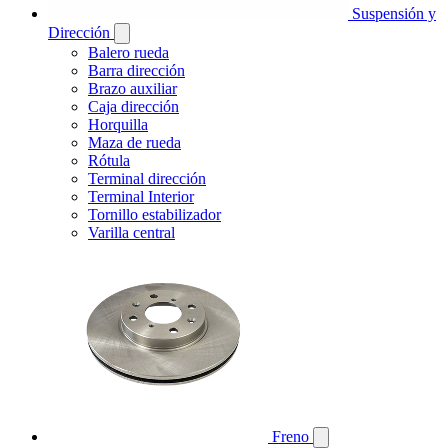
Suspensión y
Dirección
Balero rueda
Barra dirección
Brazo auxiliar
Caja dirección
Horquilla
Maza de rueda
Rótula
Terminal dirección
Terminal Interior
Tornillo estabilizador
Varilla central
Freno