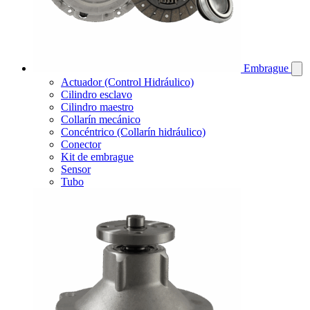
Embrague
Actuador (Control Hidráulico)
Cilindro esclavo
Cilindro maestro
Collarín mecánico
Concéntrico (Collarín hidráulico)
Conector
Kit de embrague
Sensor
Tubo