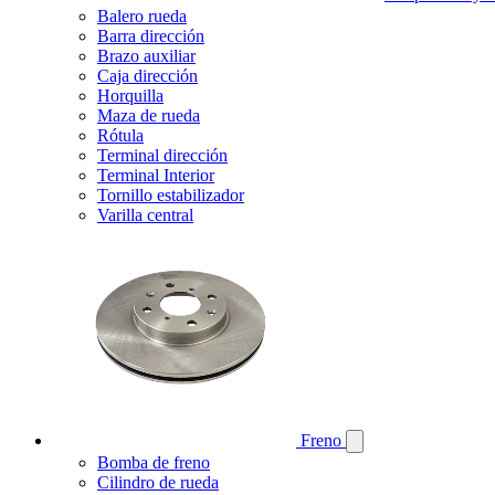
Balero rueda
Barra dirección
Brazo auxiliar
Caja dirección
Horquilla
Maza de rueda
Rótula
Terminal dirección
Terminal Interior
Tornillo estabilizador
Varilla central
Freno
Bomba de freno
Cilindro de rueda