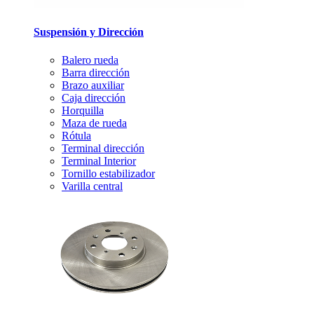
Suspensión y Dirección
Balero rueda
Barra dirección
Brazo auxiliar
Caja dirección
Horquilla
Maza de rueda
Rótula
Terminal dirección
Terminal Interior
Tornillo estabilizador
Varilla central