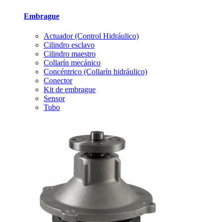
Embrague
Actuador (Control Hidráulico)
Cilindro esclavo
Cilindro maestro
Collarín mecánico
Concéntrico (Collarín hidráulico)
Conector
Kit de embrague
Sensor
Tubo