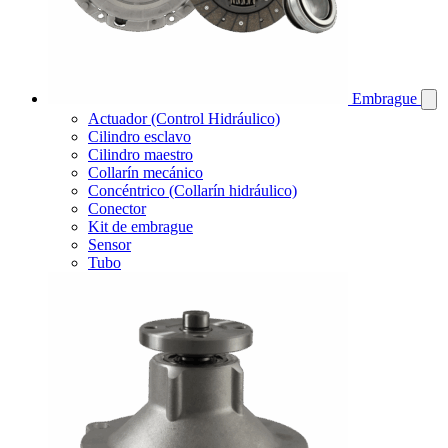
Embrague
Actuador (Control Hidráulico)
Cilindro esclavo
Cilindro maestro
Collarín mecánico
Concéntrico (Collarín hidráulico)
Conector
Kit de embrague
Sensor
Tubo