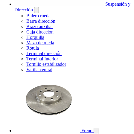
Suspensión y
Dirección
Balero rueda
Barra dirección
Brazo auxiliar
Caja dirección
Horquilla
Maza de rueda
Rótula
Terminal dirección
Terminal Interior
Tornillo estabilizador
Varilla central
Freno