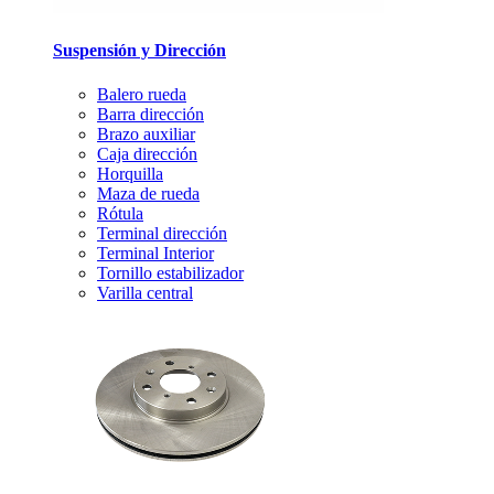
Suspensión y Dirección
Balero rueda
Barra dirección
Brazo auxiliar
Caja dirección
Horquilla
Maza de rueda
Rótula
Terminal dirección
Terminal Interior
Tornillo estabilizador
Varilla central