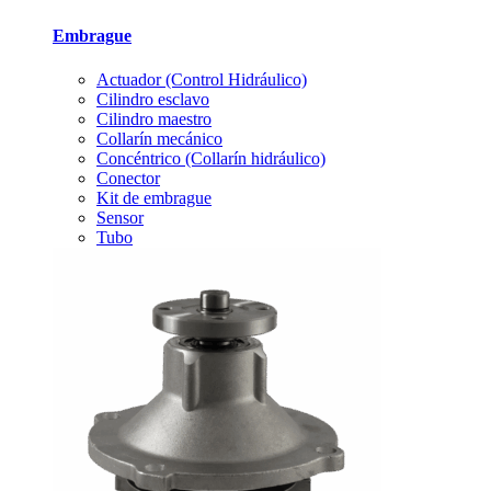
Embrague
Actuador (Control Hidráulico)
Cilindro esclavo
Cilindro maestro
Collarín mecánico
Concéntrico (Collarín hidráulico)
Conector
Kit de embrague
Sensor
Tubo