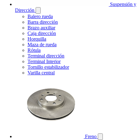
Suspensión y
Dirección
Balero rueda
Barra dirección
Brazo auxiliar
Caja dirección
Horquilla
Maza de rueda
Rótula
Terminal dirección
Terminal Interior
Tornillo estabilizador
Varilla central
Freno