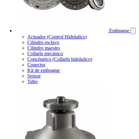
Embrague
Actuador (Control Hidráulico)
Cilindro esclavo
Cilindro maestro
Collarín mecánico
Concéntrico (Collarín hidráulico)
Conector
Kit de embrague
Sensor
Tubo