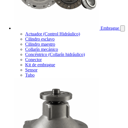
Embrague
Actuador (Control Hidráulico)
Cilindro esclavo
Cilindro maestro
Collarín mecánico
Concéntrico (Collarín hidráulico)
Conector
Kit de embrague
Sensor
Tubo