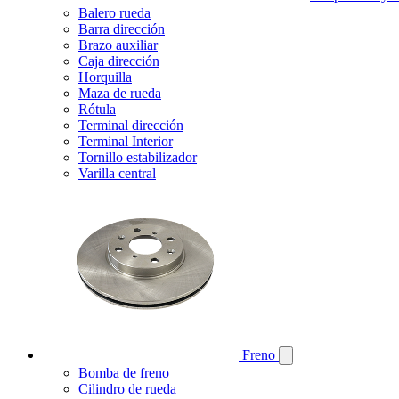
Balero rueda
Barra dirección
Brazo auxiliar
Caja dirección
Horquilla
Maza de rueda
Rótula
Terminal dirección
Terminal Interior
Tornillo estabilizador
Varilla central
Freno
Bomba de freno
Cilindro de rueda