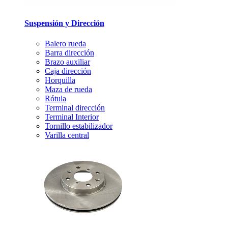
Suspensión y Dirección
Balero rueda
Barra dirección
Brazo auxiliar
Caja dirección
Horquilla
Maza de rueda
Rótula
Terminal dirección
Terminal Interior
Tornillo estabilizador
Varilla central