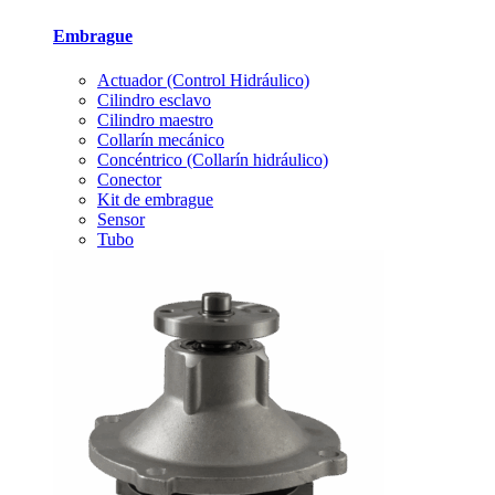
Embrague
Actuador (Control Hidráulico)
Cilindro esclavo
Cilindro maestro
Collarín mecánico
Concéntrico (Collarín hidráulico)
Conector
Kit de embrague
Sensor
Tubo