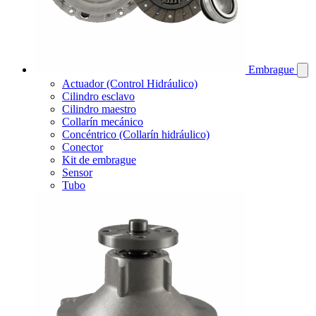
Embrague
Actuador (Control Hidráulico)
Cilindro esclavo
Cilindro maestro
Collarín mecánico
Concéntrico (Collarín hidráulico)
Conector
Kit de embrague
Sensor
Tubo