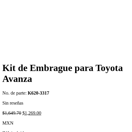
Kit de Embrague para Toyota
Avanza
No. de parte:
K620-3317
Sin reseñas
Original
Current
$
1,649.70
$
1,269.00
price
price
MXN
was:
is:
$1,649.70.
$1,269.00.