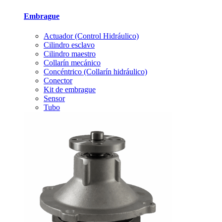
Embrague
Actuador (Control Hidráulico)
Cilindro esclavo
Cilindro maestro
Collarín mecánico
Concéntrico (Collarín hidráulico)
Conector
Kit de embrague
Sensor
Tubo