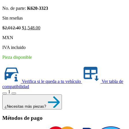
No. de parte:
K620-3323
Sin reseñas
Original
Current
$
2,012.40
$
1,548.00
price
price
MXN
was:
is:
$2,012.40.
$1,548.00.
IVA incluido
Pieza disponible
Verifica si le queda a tu vehículo
Ver tabla de
compatibilidad
1
¿Necesitas más piezas?
Métodos de pago