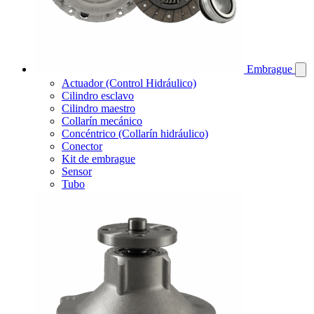
Embrague
Actuador (Control Hidráulico)
Cilindro esclavo
Cilindro maestro
Collarín mecánico
Concéntrico (Collarín hidráulico)
Conector
Kit de embrague
Sensor
Tubo