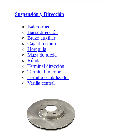
Suspensión y Dirección
Balero rueda
Barra dirección
Brazo auxiliar
Caja dirección
Horquilla
Maza de rueda
Rótula
Terminal dirección
Terminal Interior
Tornillo estabilizador
Varilla central