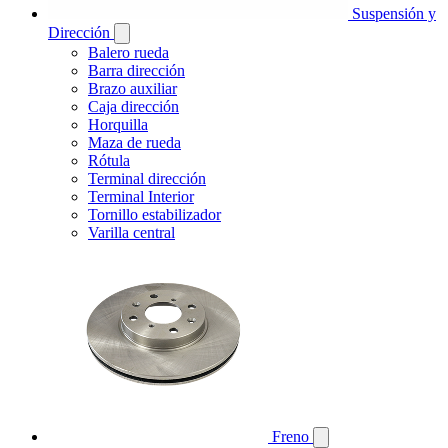
Suspensión y
Dirección
Balero rueda
Barra dirección
Brazo auxiliar
Caja dirección
Horquilla
Maza de rueda
Rótula
Terminal dirección
Terminal Interior
Tornillo estabilizador
Varilla central
Freno