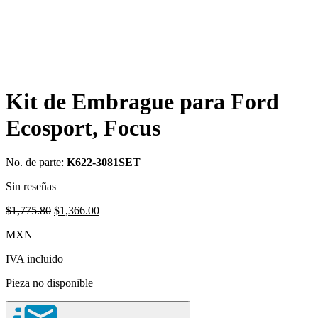
Kit de Embrague para Ford
Ecosport, Focus
No. de parte:
K622-3081SET
Sin reseñas
Original
Current
$
1,775.80
$
1,366.00
price
price
MXN
was:
is:
$1,775.80.
$1,366.00.
IVA incluido
Pieza no disponible