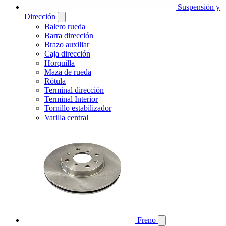
Suspensión y
Dirección
Balero rueda
Barra dirección
Brazo auxiliar
Caja dirección
Horquilla
Maza de rueda
Rótula
Terminal dirección
Terminal Interior
Tornillo estabilizador
Varilla central
Freno