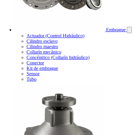
Embrague
Actuador (Control Hidráulico)
Cilindro esclavo
Cilindro maestro
Collarín mecánico
Concéntrico (Collarín hidráulico)
Conector
Kit de embrague
Sensor
Tubo