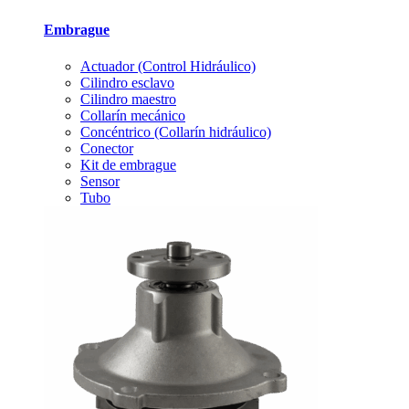
Embrague
Actuador (Control Hidráulico)
Cilindro esclavo
Cilindro maestro
Collarín mecánico
Concéntrico (Collarín hidráulico)
Conector
Kit de embrague
Sensor
Tubo