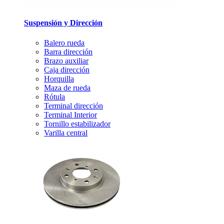
Suspensión y Dirección
Balero rueda
Barra dirección
Brazo auxiliar
Caja dirección
Horquilla
Maza de rueda
Rótula
Terminal dirección
Terminal Interior
Tornillo estabilizador
Varilla central