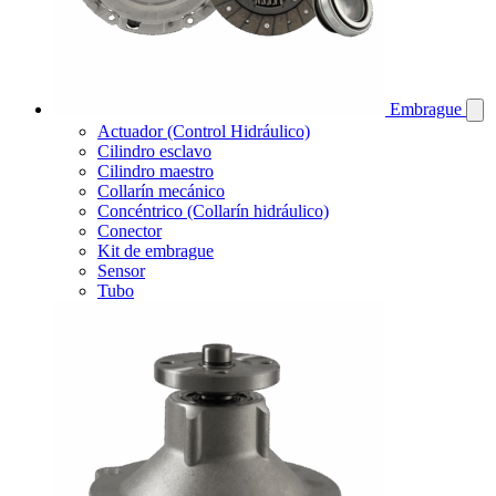
Embrague
Actuador (Control Hidráulico)
Cilindro esclavo
Cilindro maestro
Collarín mecánico
Concéntrico (Collarín hidráulico)
Conector
Kit de embrague
Sensor
Tubo