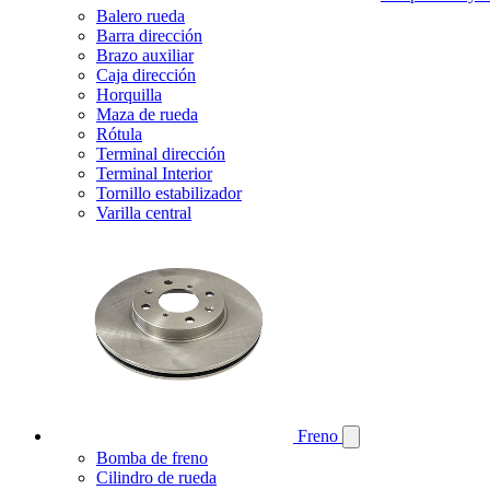
Balero rueda
Barra dirección
Brazo auxiliar
Caja dirección
Horquilla
Maza de rueda
Rótula
Terminal dirección
Terminal Interior
Tornillo estabilizador
Varilla central
Freno
Bomba de freno
Cilindro de rueda