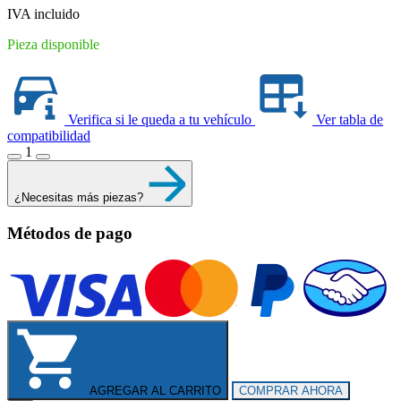
$2,347.80.
$1,806.00.
IVA incluido
Pieza disponible
Verifica si le queda a tu vehículo
Ver tabla de
compatibilidad
1
¿Necesitas más piezas?
Métodos de pago
AGREGAR AL CARRITO
COMPRAR AHORA