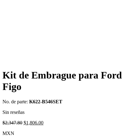
Kit de Embrague para Ford
Figo
No. de parte:
K622-B546SET
Sin reseñas
Original
Current
$
2,347.80
$
1,806.00
price
price
MXN
was:
is: