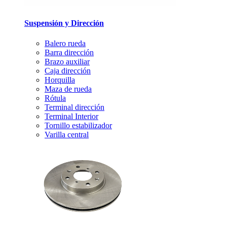
Suspensión y Dirección
Balero rueda
Barra dirección
Brazo auxiliar
Caja dirección
Horquilla
Maza de rueda
Rótula
Terminal dirección
Terminal Interior
Tornillo estabilizador
Varilla central