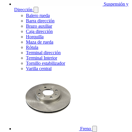
Suspensión y
Dirección
Balero rueda
Barra dirección
Brazo auxiliar
Caja dirección
Horquilla
Maza de rueda
Rótula
Terminal dirección
Terminal Interior
Tornillo estabilizador
Varilla central
Freno