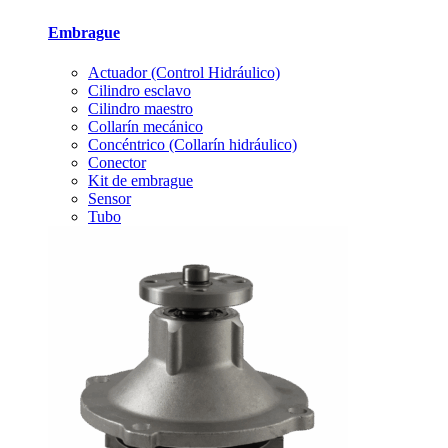
Embrague
Actuador (Control Hidráulico)
Cilindro esclavo
Cilindro maestro
Collarín mecánico
Concéntrico (Collarín hidráulico)
Conector
Kit de embrague
Sensor
Tubo