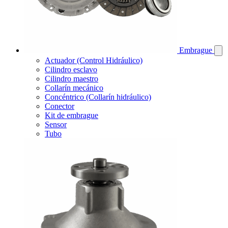
Embrague
Actuador (Control Hidráulico)
Cilindro esclavo
Cilindro maestro
Collarín mecánico
Concéntrico (Collarín hidráulico)
Conector
Kit de embrague
Sensor
Tubo