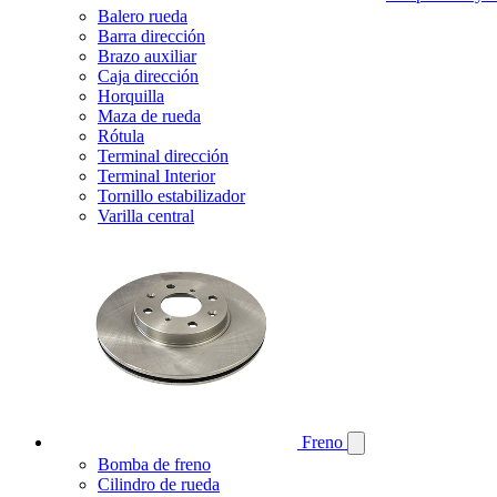
Balero rueda
Barra dirección
Brazo auxiliar
Caja dirección
Horquilla
Maza de rueda
Rótula
Terminal dirección
Terminal Interior
Tornillo estabilizador
Varilla central
Freno
Bomba de freno
Cilindro de rueda