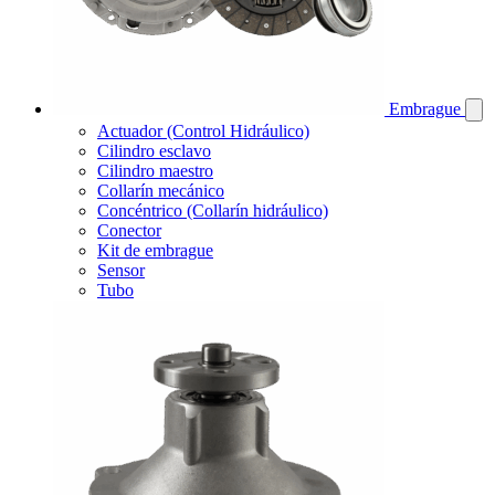
Embrague
Actuador (Control Hidráulico)
Cilindro esclavo
Cilindro maestro
Collarín mecánico
Concéntrico (Collarín hidráulico)
Conector
Kit de embrague
Sensor
Tubo