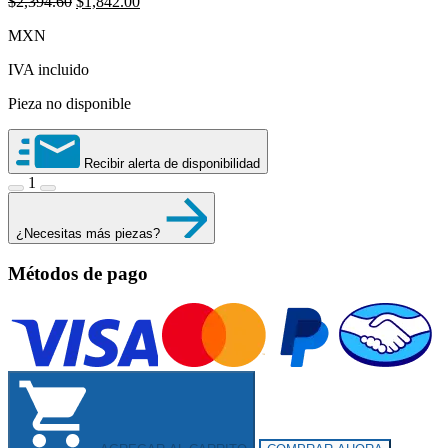
Original
Current
$
2,394.60
$
1,842.00
price
price
MXN
was:
is:
$2,394.60.
$1,842.00.
IVA incluido
Pieza no disponible
Recibir alerta de disponibilidad
1
¿Necesitas más piezas?
Métodos de pago