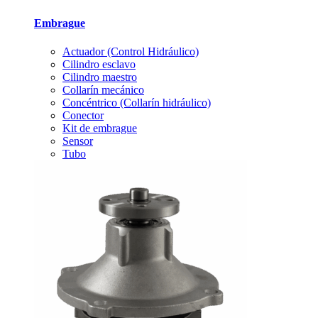
Embrague
Actuador (Control Hidráulico)
Cilindro esclavo
Cilindro maestro
Collarín mecánico
Concéntrico (Collarín hidráulico)
Conector
Kit de embrague
Sensor
Tubo