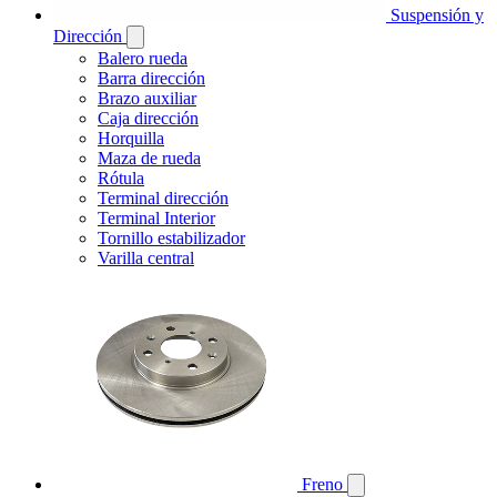
Suspensión y
Dirección
Balero rueda
Barra dirección
Brazo auxiliar
Caja dirección
Horquilla
Maza de rueda
Rótula
Terminal dirección
Terminal Interior
Tornillo estabilizador
Varilla central
Freno