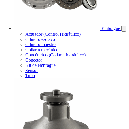
Embrague
Actuador (Control Hidráulico)
Cilindro esclavo
Cilindro maestro
Collarín mecánico
Concéntrico (Collarín hidráulico)
Conector
Kit de embrague
Sensor
Tubo