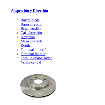
Suspensión y Dirección
Balero rueda
Barra dirección
Brazo auxiliar
Caja dirección
Horquilla
Maza de rueda
Rótula
Terminal dirección
Terminal Interior
Tornillo estabilizador
Varilla central