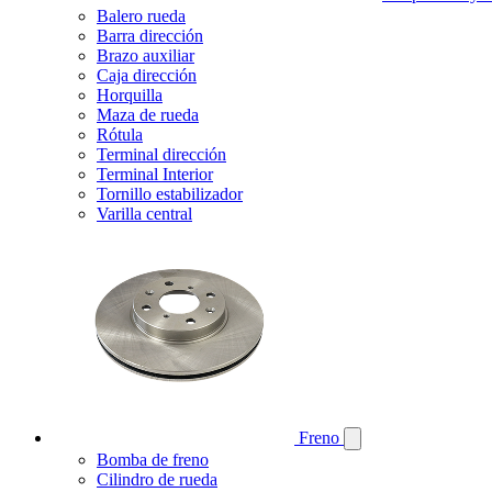
Balero rueda
Barra dirección
Brazo auxiliar
Caja dirección
Horquilla
Maza de rueda
Rótula
Terminal dirección
Terminal Interior
Tornillo estabilizador
Varilla central
Freno
Bomba de freno
Cilindro de rueda