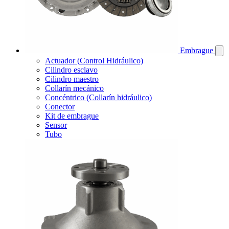
Embrague
Actuador (Control Hidráulico)
Cilindro esclavo
Cilindro maestro
Collarín mecánico
Concéntrico (Collarín hidráulico)
Conector
Kit de embrague
Sensor
Tubo