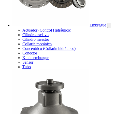
Embrague
Actuador (Control Hidráulico)
Cilindro esclavo
Cilindro maestro
Collarín mecánico
Concéntrico (Collarín hidráulico)
Conector
Kit de embrague
Sensor
Tubo