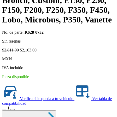
Bronco, Custom, E150, E250,
F150, F200, F250, F350, F450,
Lobo, Microbus, P350, Vanette
No. de parte:
K628-0732
Sin reseñas
Original
Current
$
2,811.90
$
2,163.00
price
price
MXN
was:
is:
$2,811.90.
$2,163.00.
IVA incluido
Pieza disponible
Verifica si le queda a tu vehículo
Ver tabla de
compatibilidad
1