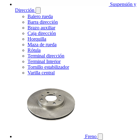
Suspensión y
Dirección
Balero rueda
Barra dirección
Brazo auxiliar
Caja dirección
Horquilla
Maza de rueda
Rótula
Terminal dirección
Terminal Interior
Tornillo estabilizador
Varilla central
Freno