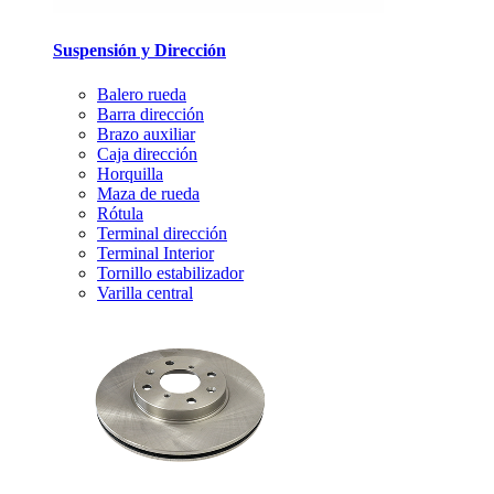
Suspensión y Dirección
Balero rueda
Barra dirección
Brazo auxiliar
Caja dirección
Horquilla
Maza de rueda
Rótula
Terminal dirección
Terminal Interior
Tornillo estabilizador
Varilla central