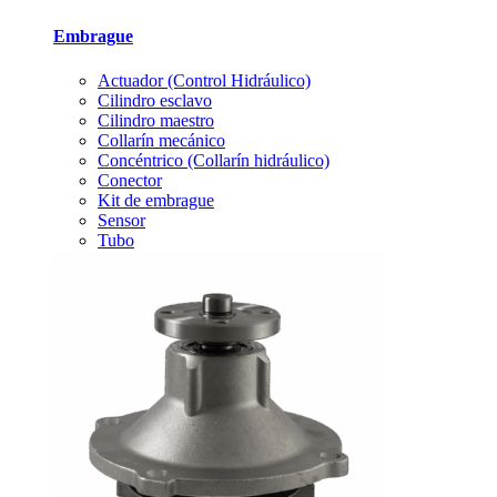
Embrague
Actuador (Control Hidráulico)
Cilindro esclavo
Cilindro maestro
Collarín mecánico
Concéntrico (Collarín hidráulico)
Conector
Kit de embrague
Sensor
Tubo