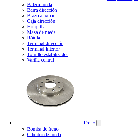
Balero rueda
Barra dirección
Brazo auxiliar
Caja dirección
Horquilla
Maza de rueda
Rótula
Terminal dirección
Terminal Interior
Tornillo estabilizador
Varilla central
Freno
Bomba de freno
Cilindro de rueda