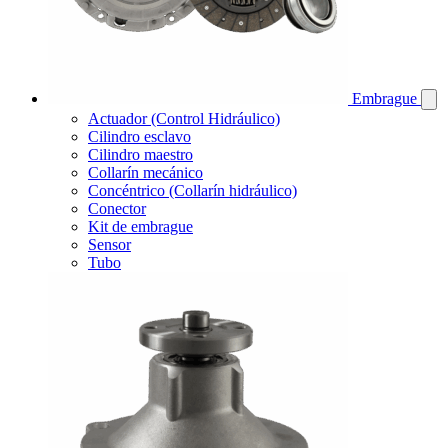
Embrague
Actuador (Control Hidráulico)
Cilindro esclavo
Cilindro maestro
Collarín mecánico
Concéntrico (Collarín hidráulico)
Conector
Kit de embrague
Sensor
Tubo