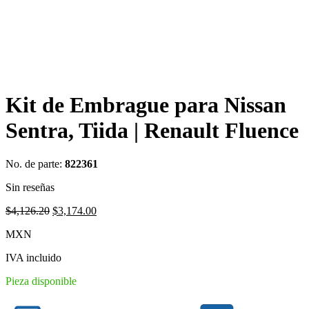
Kit de Embrague para Nissan
Sentra, Tiida | Renault Fluence
No. de parte:
822361
Sin reseñas
Original
Current
$
4,126.20
$
3,174.00
price
price
MXN
was:
is:
$4,126.20.
$3,174.00.
IVA incluido
Pieza disponible