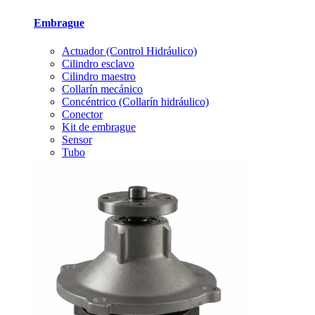
Embrague
Actuador (Control Hidráulico)
Cilindro esclavo
Cilindro maestro
Collarín mecánico
Concéntrico (Collarín hidráulico)
Conector
Kit de embrague
Sensor
Tubo