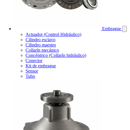
Embrague
Actuador (Control Hidráulico)
Cilindro esclavo
Cilindro maestro
Collarín mecánico
Concéntrico (Collarín hidráulico)
Conector
Kit de embrague
Sensor
Tubo