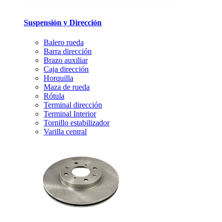
Suspensión y Dirección
Balero rueda
Barra dirección
Brazo auxiliar
Caja dirección
Horquilla
Maza de rueda
Rótula
Terminal dirección
Terminal Interior
Tornillo estabilizador
Varilla central