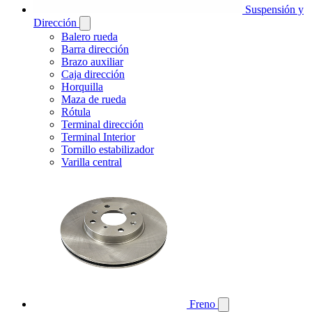
Suspensión y
Dirección
Balero rueda
Barra dirección
Brazo auxiliar
Caja dirección
Horquilla
Maza de rueda
Rótula
Terminal dirección
Terminal Interior
Tornillo estabilizador
Varilla central
Freno