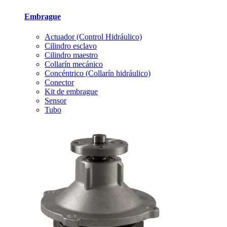
Embrague
Actuador (Control Hidráulico)
Cilindro esclavo
Cilindro maestro
Collarín mecánico
Concéntrico (Collarín hidráulico)
Conector
Kit de embrague
Sensor
Tubo