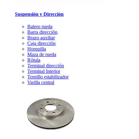
Suspensión y Dirección
Balero rueda
Barra dirección
Brazo auxiliar
Caja dirección
Horquilla
Maza de rueda
Rótula
Terminal dirección
Terminal Interior
Tornillo estabilizador
Varilla central