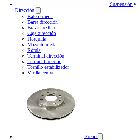
Suspensión y
Dirección
Balero rueda
Barra dirección
Brazo auxiliar
Caja dirección
Horquilla
Maza de rueda
Rótula
Terminal dirección
Terminal Interior
Tornillo estabilizador
Varilla central
Freno