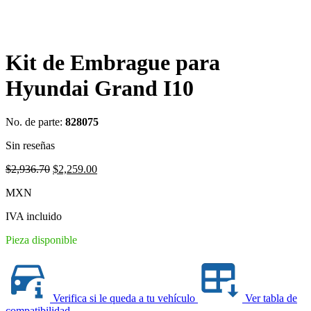
Kit de Embrague para
Hyundai Grand I10
No. de parte:
828075
Sin reseñas
Original
Current
$
2,936.70
$
2,259.00
price
price
MXN
was:
is:
$2,936.70.
$2,259.00.
IVA incluido
Pieza disponible
Verifica si le queda a tu vehículo
Ver tabla de
compatibilidad