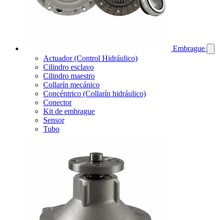
Embrague
Actuador (Control Hidráulico)
Cilindro esclavo
Cilindro maestro
Collarín mecánico
Concéntrico (Collarín hidráulico)
Conector
Kit de embrague
Sensor
Tubo