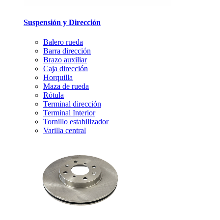
Suspensión y Dirección
Balero rueda
Barra dirección
Brazo auxiliar
Caja dirección
Horquilla
Maza de rueda
Rótula
Terminal dirección
Terminal Interior
Tornillo estabilizador
Varilla central