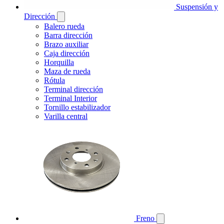
Suspensión y
Dirección
Balero rueda
Barra dirección
Brazo auxiliar
Caja dirección
Horquilla
Maza de rueda
Rótula
Terminal dirección
Terminal Interior
Tornillo estabilizador
Varilla central
Freno