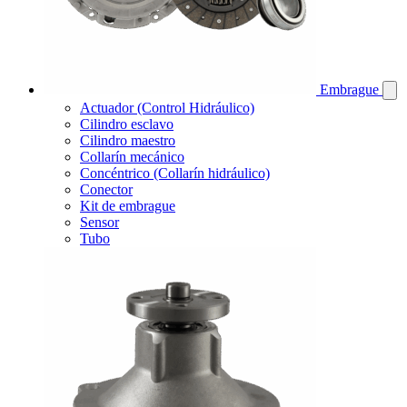
Embrague
Actuador (Control Hidráulico)
Cilindro esclavo
Cilindro maestro
Collarín mecánico
Concéntrico (Collarín hidráulico)
Conector
Kit de embrague
Sensor
Tubo