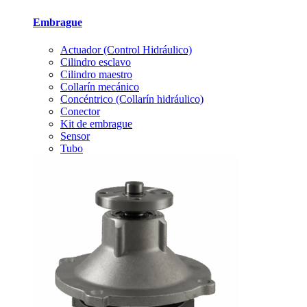
Embrague
Actuador (Control Hidráulico)
Cilindro esclavo
Cilindro maestro
Collarín mecánico
Concéntrico (Collarín hidráulico)
Conector
Kit de embrague
Sensor
Tubo