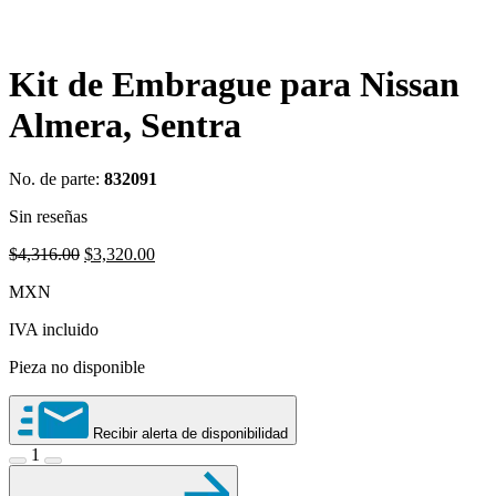
Kit de Embrague para Nissan
Almera, Sentra
No. de parte:
832091
Sin reseñas
Original
Current
$
4,316.00
$
3,320.00
price
price
MXN
was:
is:
$4,316.00.
$3,320.00.
IVA incluido
Pieza no disponible
Recibir alerta de disponibilidad
1