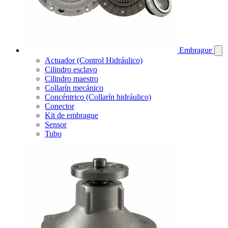
Embrague
Actuador (Control Hidráulico)
Cilindro esclavo
Cilindro maestro
Collarín mecánico
Concéntrico (Collarín hidráulico)
Conector
Kit de embrague
Sensor
Tubo