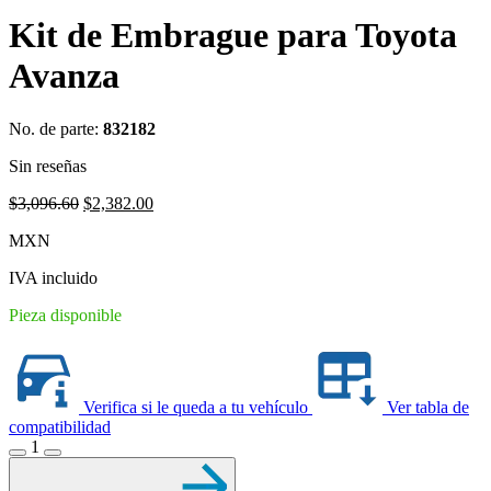
Kit de Embrague para Toyota
Avanza
No. de parte:
832182
Sin reseñas
Original
Current
$
3,096.60
$
2,382.00
price
price
MXN
was:
is:
$3,096.60.
$2,382.00.
IVA incluido
Pieza disponible
Verifica si le queda a tu vehículo
Ver tabla de
compatibilidad
1