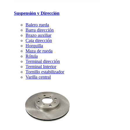
Suspensión y Dirección
Balero rueda
Barra dirección
Brazo auxiliar
Caja dirección
Horquilla
Maza de rueda
Rótula
Terminal dirección
Terminal Interior
Tornillo estabilizador
Varilla central