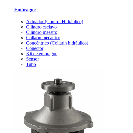
Embrague
Actuador (Control Hidráulico)
Cilindro esclavo
Cilindro maestro
Collarín mecánico
Concéntrico (Collarín hidráulico)
Conector
Kit de embrague
Sensor
Tubo