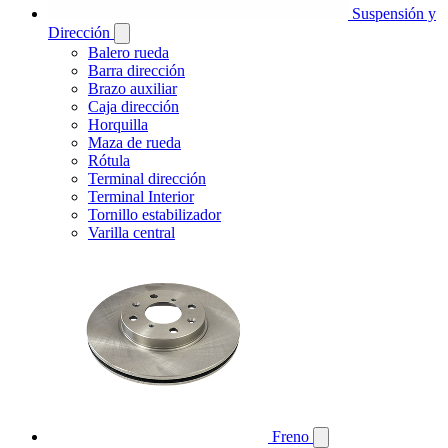
Suspensión y
Dirección
Balero rueda
Barra dirección
Brazo auxiliar
Caja dirección
Horquilla
Maza de rueda
Rótula
Terminal dirección
Terminal Interior
Tornillo estabilizador
Varilla central
Freno