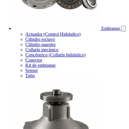
Embrague
Actuador (Control Hidráulico)
Cilindro esclavo
Cilindro maestro
Collarín mecánico
Concéntrico (Collarín hidráulico)
Conector
Kit de embrague
Sensor
Tubo