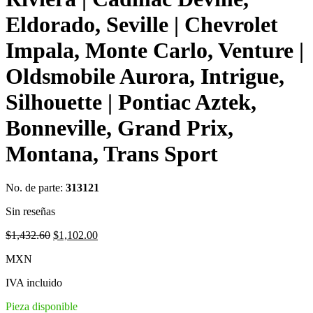
Eldorado, Seville | Chevrolet
Impala, Monte Carlo, Venture |
Oldsmobile Aurora, Intrigue,
Silhouette | Pontiac Aztek,
Bonneville, Grand Prix,
Montana, Trans Sport
No. de parte:
313121
Sin reseñas
Original
Current
$
1,432.60
$
1,102.00
price
price
MXN
was:
is:
$1,432.60.
$1,102.00.
IVA incluido
Pieza disponible