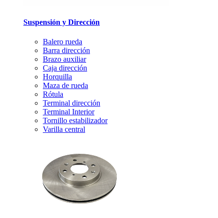
Suspensión y Dirección
Balero rueda
Barra dirección
Brazo auxiliar
Caja dirección
Horquilla
Maza de rueda
Rótula
Terminal dirección
Terminal Interior
Tornillo estabilizador
Varilla central