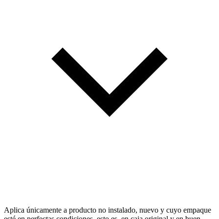
Aplica únicamente a producto no instalado, nuevo y cuyo empaque
esté en perfectas condiciones, esto es, en caja original y en buen