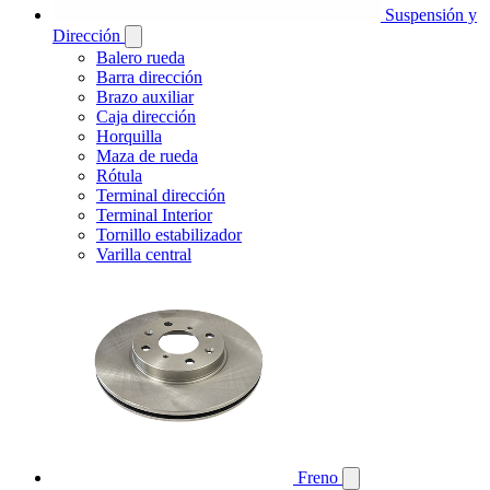
Suspensión y
Dirección
Balero rueda
Barra dirección
Brazo auxiliar
Caja dirección
Horquilla
Maza de rueda
Rótula
Terminal dirección
Terminal Interior
Tornillo estabilizador
Varilla central
Freno