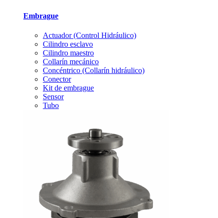
Embrague
Actuador (Control Hidráulico)
Cilindro esclavo
Cilindro maestro
Collarín mecánico
Concéntrico (Collarín hidráulico)
Conector
Kit de embrague
Sensor
Tubo