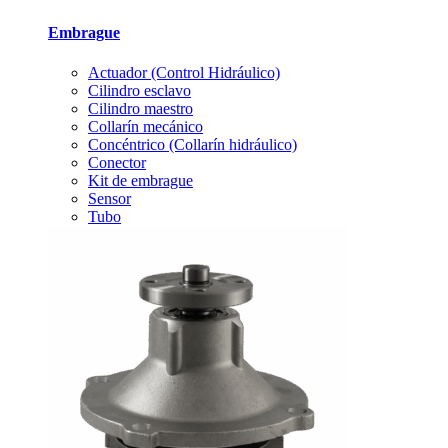
Embrague
Actuador (Control Hidráulico)
Cilindro esclavo
Cilindro maestro
Collarín mecánico
Concéntrico (Collarín hidráulico)
Conector
Kit de embrague
Sensor
Tubo