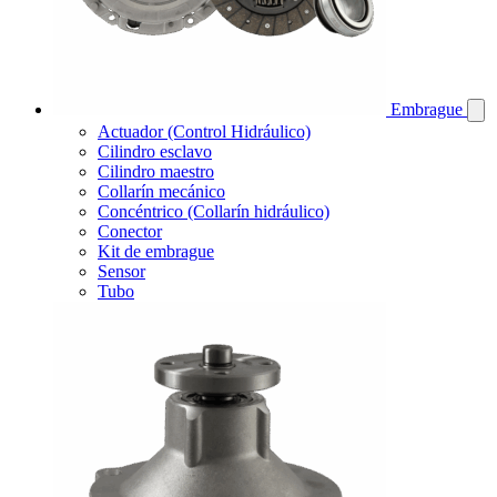
Embrague
Actuador (Control Hidráulico)
Cilindro esclavo
Cilindro maestro
Collarín mecánico
Concéntrico (Collarín hidráulico)
Conector
Kit de embrague
Sensor
Tubo