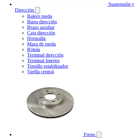
Suspensión y
Dirección
Balero rueda
Barra dirección
Brazo auxiliar
Caja dirección
Horquilla
Maza de rueda
Rótula
Terminal dirección
Terminal Interior
Tornillo estabilizador
Varilla central
Freno