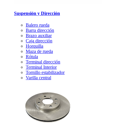
Suspensión y Dirección
Balero rueda
Barra dirección
Brazo auxiliar
Caja dirección
Horquilla
Maza de rueda
Rótula
Terminal dirección
Terminal Interior
Tornillo estabilizador
Varilla central