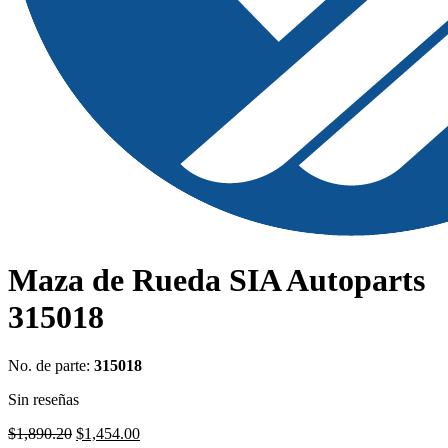
Maza de Rueda SIA Autoparts
315018
No. de parte:
315018
Sin reseñas
Original
Current
$
1,890.20
$
1,454.00