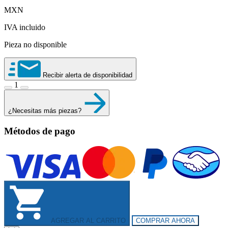
price
price
MXN
was:
is:
$1,890.20.
$1,454.00.
IVA incluido
Pieza no disponible
Recibir alerta de disponibilidad
1
¿Necesitas más piezas?
Métodos de pago
AGREGAR AL CARRITO
COMPRAR AHORA