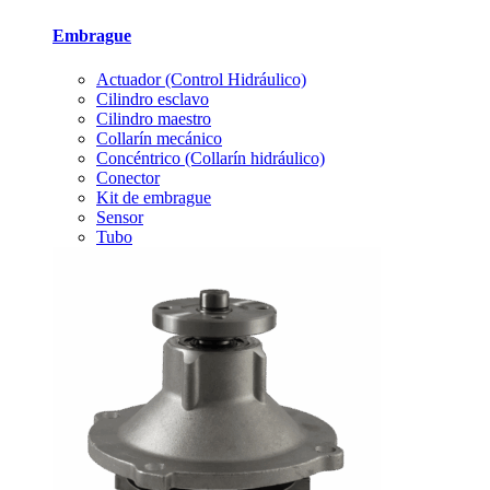
Embrague
Actuador (Control Hidráulico)
Cilindro esclavo
Cilindro maestro
Collarín mecánico
Concéntrico (Collarín hidráulico)
Conector
Kit de embrague
Sensor
Tubo