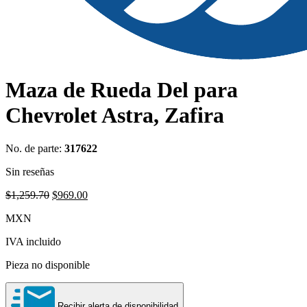
Maza de Rueda Del para
Chevrolet Astra, Zafira
No. de parte:
317622
Sin reseñas
Original
Current
$
1,259.70
$
969.00
price
price
MXN
was:
is:
$1,259.70.
$969.00.
IVA incluido
Pieza no disponible
Recibir alerta de disponibilidad