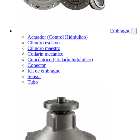
Embrague
Actuador (Control Hidráulico)
Cilindro esclavo
Cilindro maestro
Collarín mecánico
Concéntrico (Collarín hidráulico)
Conector
Kit de embrague
Sensor
Tubo