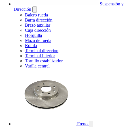
Suspensión y
Dirección
Balero rueda
Barra dirección
Brazo auxiliar
Caja dirección
Horquilla
Maza de rueda
Rótula
Terminal dirección
Terminal Interior
Tornillo estabilizador
Varilla central
Freno