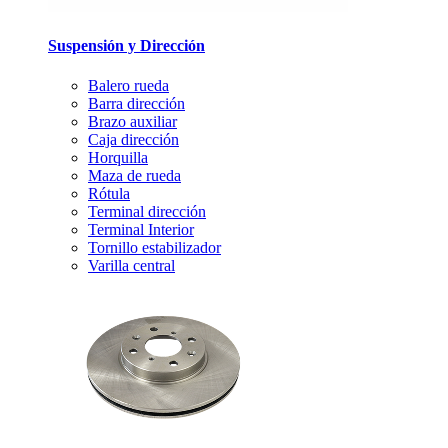
Suspensión y Dirección
Balero rueda
Barra dirección
Brazo auxiliar
Caja dirección
Horquilla
Maza de rueda
Rótula
Terminal dirección
Terminal Interior
Tornillo estabilizador
Varilla central