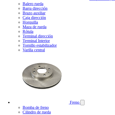
Balero rueda
Barra dirección
Brazo auxiliar
Caja dirección
Horquilla
Maza de rueda
Rótula
Terminal dirección
Terminal Interior
Tornillo estabilizador
Varilla central
Freno
Bomba de freno
Cilindro de rueda