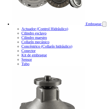
Embrague
Actuador (Control Hidráulico)
Cilindro esclavo
Cilindro maestro
Collarín mecánico
Concéntrico (Collarín hidráulico)
Conector
Kit de embrague
Sensor
Tubo