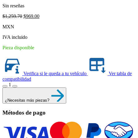
Sin reseñas
Original
Current
$
1,259.70
$
969.00
price
price
MXN
was:
is:
$1,259.70.
$969.00.
IVA incluido
Pieza disponible
Verifica si le queda a tu vehículo
Ver tabla de
compatibilidad
1
¿Necesitas más piezas?
Métodos de pago