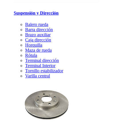
Suspensión y Dirección
Balero rueda
Barra dirección
Brazo auxiliar
Caja dirección
Horquilla
Maza de rueda
Rótula
Terminal dirección
Terminal Interior
Tornillo estabilizador
Varilla central