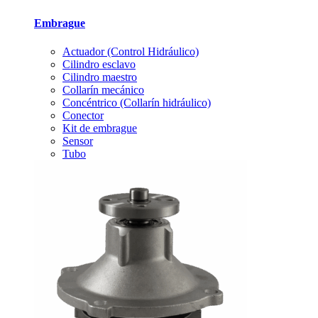
Embrague
Actuador (Control Hidráulico)
Cilindro esclavo
Cilindro maestro
Collarín mecánico
Concéntrico (Collarín hidráulico)
Conector
Kit de embrague
Sensor
Tubo