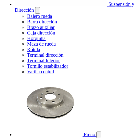
Suspensión y
Dirección
Balero rueda
Barra dirección
Brazo auxiliar
Caja dirección
Horquilla
Maza de rueda
Rótula
Terminal dirección
Terminal Interior
Tornillo estabilizador
Varilla central
Freno