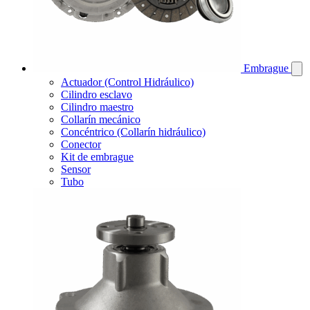
Embrague
Actuador (Control Hidráulico)
Cilindro esclavo
Cilindro maestro
Collarín mecánico
Concéntrico (Collarín hidráulico)
Conector
Kit de embrague
Sensor
Tubo