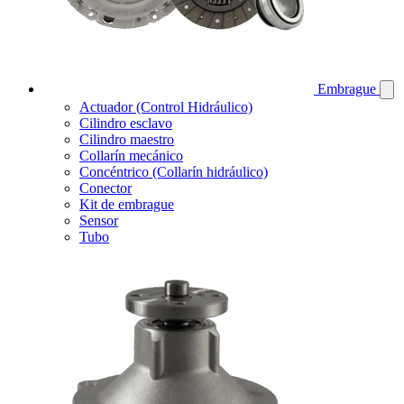
Embrague
Actuador (Control Hidráulico)
Cilindro esclavo
Cilindro maestro
Collarín mecánico
Concéntrico (Collarín hidráulico)
Conector
Kit de embrague
Sensor
Tubo