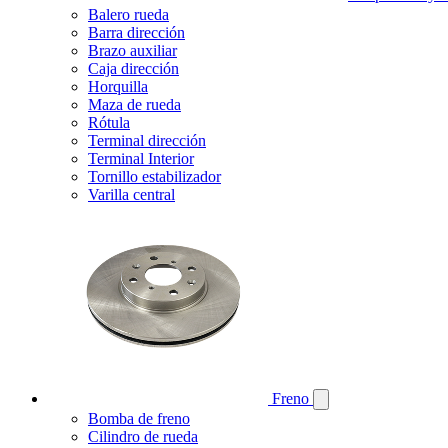
Balero rueda
Barra dirección
Brazo auxiliar
Caja dirección
Horquilla
Maza de rueda
Rótula
Terminal dirección
Terminal Interior
Tornillo estabilizador
Varilla central
Freno
Bomba de freno
Cilindro de rueda