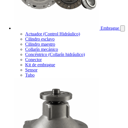
Embrague
Actuador (Control Hidráulico)
Cilindro esclavo
Cilindro maestro
Collarín mecánico
Concéntrico (Collarín hidráulico)
Conector
Kit de embrague
Sensor
Tubo