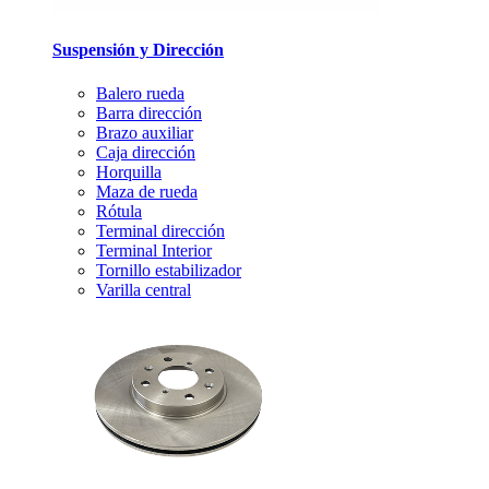
Suspensión y Dirección
Balero rueda
Barra dirección
Brazo auxiliar
Caja dirección
Horquilla
Maza de rueda
Rótula
Terminal dirección
Terminal Interior
Tornillo estabilizador
Varilla central