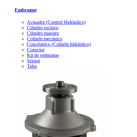
Embrague
Actuador (Control Hidráulico)
Cilindro esclavo
Cilindro maestro
Collarín mecánico
Concéntrico (Collarín hidráulico)
Conector
Kit de embrague
Sensor
Tubo