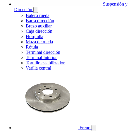
Suspensión y
Dirección
Balero rueda
Barra dirección
Brazo auxiliar
Caja dirección
Horquilla
Maza de rueda
Rótula
Terminal dirección
Terminal Interior
Tornillo estabilizador
Varilla central
Freno