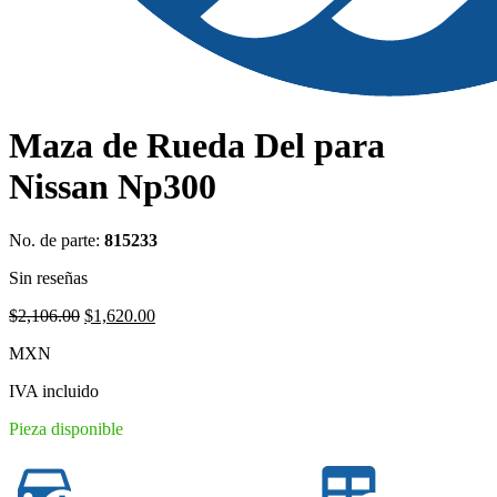
Maza de Rueda Del para
Nissan Np300
No. de parte:
815233
Sin reseñas
Original
Current
$
2,106.00
$
1,620.00
price
price
MXN
was:
is:
$2,106.00.
$1,620.00.
IVA incluido
Pieza disponible