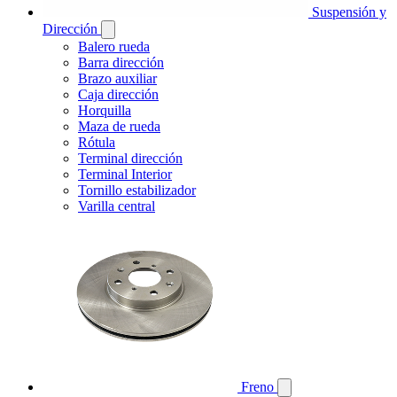
Suspensión y
Dirección
Balero rueda
Barra dirección
Brazo auxiliar
Caja dirección
Horquilla
Maza de rueda
Rótula
Terminal dirección
Terminal Interior
Tornillo estabilizador
Varilla central
Freno