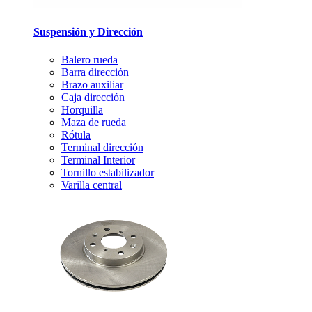
Suspensión y Dirección
Balero rueda
Barra dirección
Brazo auxiliar
Caja dirección
Horquilla
Maza de rueda
Rótula
Terminal dirección
Terminal Interior
Tornillo estabilizador
Varilla central