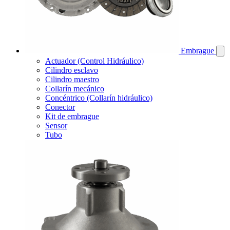
Embrague
Actuador (Control Hidráulico)
Cilindro esclavo
Cilindro maestro
Collarín mecánico
Concéntrico (Collarín hidráulico)
Conector
Kit de embrague
Sensor
Tubo