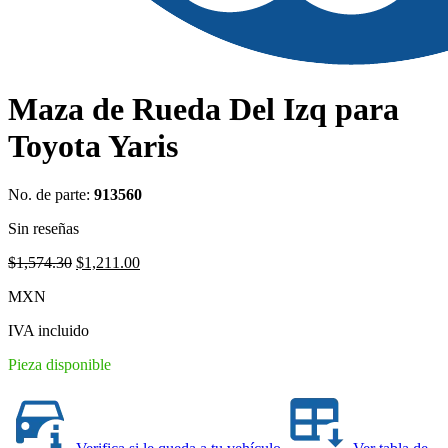
Maza de Rueda Del Izq para
Toyota Yaris
No. de parte:
913560
Sin reseñas
Original
Current
$
1,574.30
$
1,211.00
price
price
MXN
was:
is:
$1,574.30.
$1,211.00.
IVA incluido
Pieza disponible