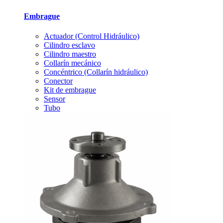
Embrague
Actuador (Control Hidráulico)
Cilindro esclavo
Cilindro maestro
Collarín mecánico
Concéntrico (Collarín hidráulico)
Conector
Kit de embrague
Sensor
Tubo