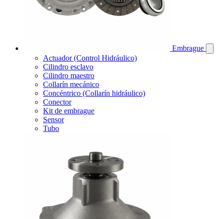
Embrague
Actuador (Control Hidráulico)
Cilindro esclavo
Cilindro maestro
Collarín mecánico
Concéntrico (Collarín hidráulico)
Conector
Kit de embrague
Sensor
Tubo