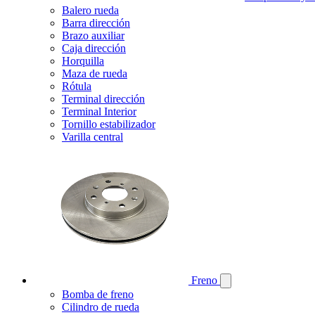
Balero rueda
Barra dirección
Brazo auxiliar
Caja dirección
Horquilla
Maza de rueda
Rótula
Terminal dirección
Terminal Interior
Tornillo estabilizador
Varilla central
Freno
Bomba de freno
Cilindro de rueda