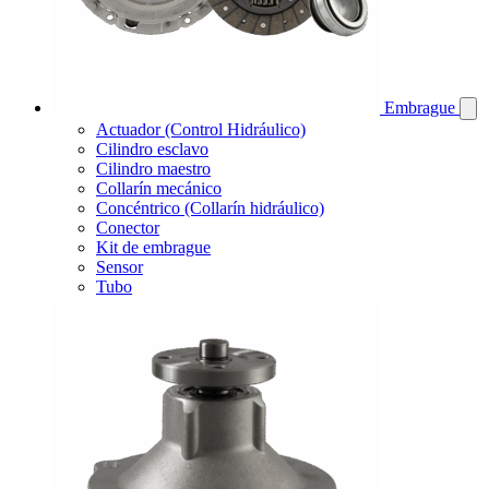
Embrague
Actuador (Control Hidráulico)
Cilindro esclavo
Cilindro maestro
Collarín mecánico
Concéntrico (Collarín hidráulico)
Conector
Kit de embrague
Sensor
Tubo