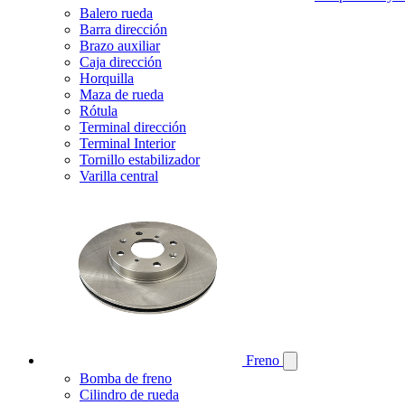
Balero rueda
Barra dirección
Brazo auxiliar
Caja dirección
Horquilla
Maza de rueda
Rótula
Terminal dirección
Terminal Interior
Tornillo estabilizador
Varilla central
Freno
Bomba de freno
Cilindro de rueda