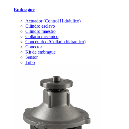
Embrague
Actuador (Control Hidráulico)
Cilindro esclavo
Cilindro maestro
Collarín mecánico
Concéntrico (Collarín hidráulico)
Conector
Kit de embrague
Sensor
Tubo