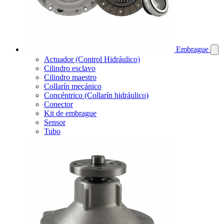
Embrague
Actuador (Control Hidráulico)
Cilindro esclavo
Cilindro maestro
Collarín mecánico
Concéntrico (Collarín hidráulico)
Conector
Kit de embrague
Sensor
Tubo