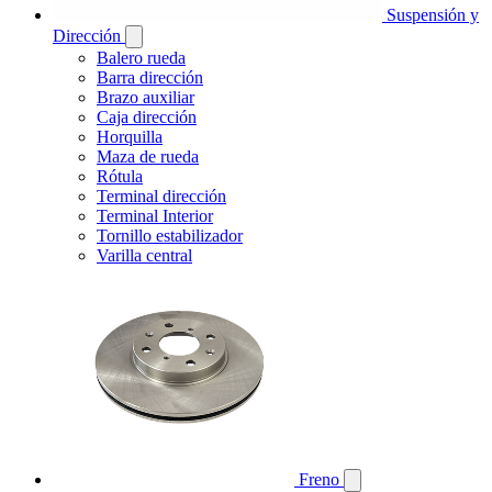
Suspensión y
Dirección
Balero rueda
Barra dirección
Brazo auxiliar
Caja dirección
Horquilla
Maza de rueda
Rótula
Terminal dirección
Terminal Interior
Tornillo estabilizador
Varilla central
Freno