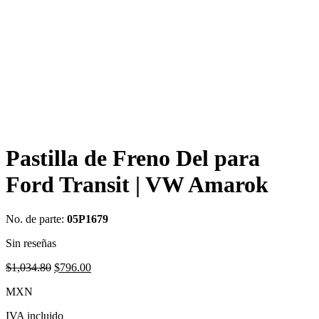
Pastilla de Freno Del para
Ford Transit | VW Amarok
No. de parte:
05P1679
Sin reseñas
Original
Current
$
1,034.80
$
796.00
price
price
MXN
was:
is:
$1,034.80.
$796.00.
IVA incluido