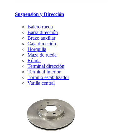
Suspensión y Dirección
Balero rueda
Barra dirección
Brazo auxiliar
Caja dirección
Horquilla
Maza de rueda
Rótula
Terminal dirección
Terminal Interior
Tornillo estabilizador
Varilla central