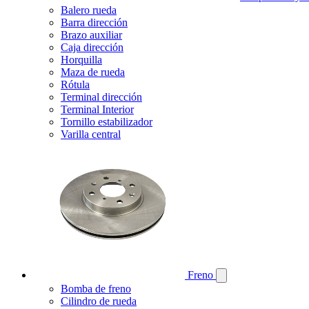
Balero rueda
Barra dirección
Brazo auxiliar
Caja dirección
Horquilla
Maza de rueda
Rótula
Terminal dirección
Terminal Interior
Tornillo estabilizador
Varilla central
Freno
Bomba de freno
Cilindro de rueda