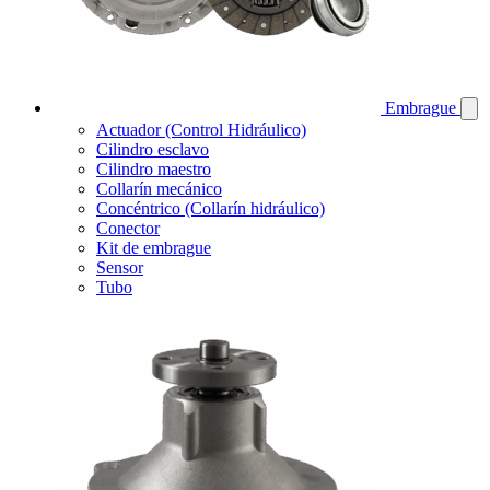
Embrague
Actuador (Control Hidráulico)
Cilindro esclavo
Cilindro maestro
Collarín mecánico
Concéntrico (Collarín hidráulico)
Conector
Kit de embrague
Sensor
Tubo