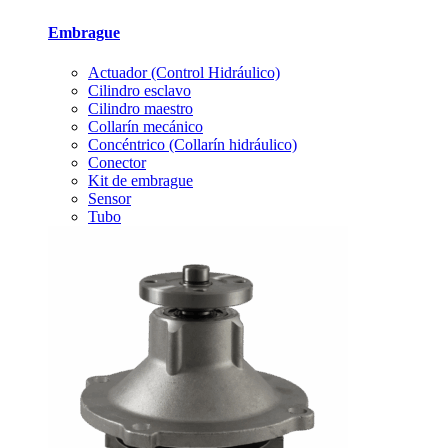
Embrague
Actuador (Control Hidráulico)
Cilindro esclavo
Cilindro maestro
Collarín mecánico
Concéntrico (Collarín hidráulico)
Conector
Kit de embrague
Sensor
Tubo