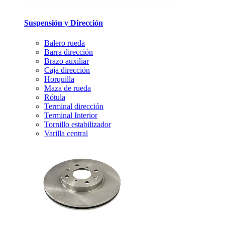
Suspensión y Dirección
Balero rueda
Barra dirección
Brazo auxiliar
Caja dirección
Horquilla
Maza de rueda
Rótula
Terminal dirección
Terminal Interior
Tornillo estabilizador
Varilla central