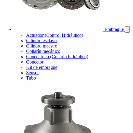
Embrague
Actuador (Control Hidráulico)
Cilindro esclavo
Cilindro maestro
Collarín mecánico
Concéntrico (Collarín hidráulico)
Conector
Kit de embrague
Sensor
Tubo