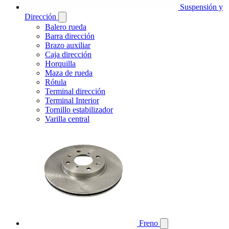
Suspensión y
Dirección
Balero rueda
Barra dirección
Brazo auxiliar
Caja dirección
Horquilla
Maza de rueda
Rótula
Terminal dirección
Terminal Interior
Tornillo estabilizador
Varilla central
Freno