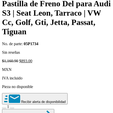
Pastilla de Freno Del para Audi
S3 | Seat Leon, Tarraco | VW
Cc, Golf, Gti, Jetta, Passat,
Tiguan
No. de parte:
05P1734
Sin reseñas
Original
Current
$
1,160.90
$
893.00
price
price
MXN
was:
is:
$1,160.90.
$893.00.
IVA incluido
Pieza no disponible
Recibir alerta de disponibilidad
1