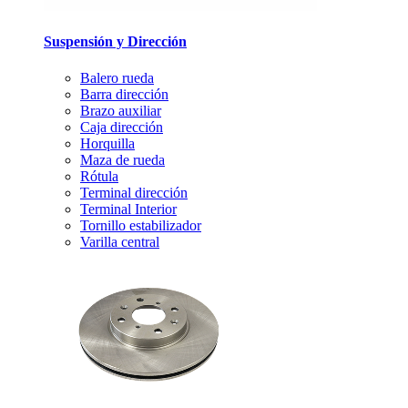
Suspensión y Dirección
Balero rueda
Barra dirección
Brazo auxiliar
Caja dirección
Horquilla
Maza de rueda
Rótula
Terminal dirección
Terminal Interior
Tornillo estabilizador
Varilla central