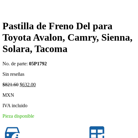
Pastilla de Freno Del para
Toyota Avalon, Camry, Sienna,
Solara, Tacoma
No. de parte:
05P1792
Sin reseñas
Original
Current
$
821.60
$
632.00
price
price
MXN
was:
is:
$821.60.
$632.00.
IVA incluido
Pieza disponible