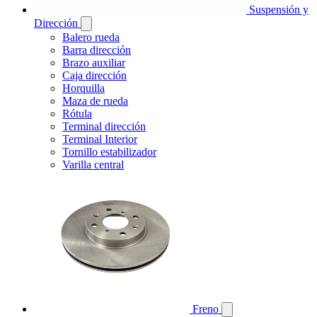
Suspensión y
Dirección
Balero rueda
Barra dirección
Brazo auxiliar
Caja dirección
Horquilla
Maza de rueda
Rótula
Terminal dirección
Terminal Interior
Tornillo estabilizador
Varilla central
Freno