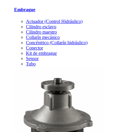
Embrague
Actuador (Control Hidráulico)
Cilindro esclavo
Cilindro maestro
Collarín mecánico
Concéntrico (Collarín hidráulico)
Conector
Kit de embrague
Sensor
Tubo