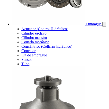
Embrague
Actuador (Control Hidráulico)
Cilindro esclavo
Cilindro maestro
Collarín mecánico
Concéntrico (Collarín hidráulico)
Conector
Kit de embrague
Sensor
Tubo