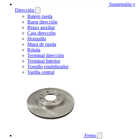
Suspensión y
Dirección
Balero rueda
Barra dirección
Brazo auxiliar
Caja dirección
Horquilla
Maza de rueda
Rótula
Terminal dirección
Terminal Interior
Tornillo estabilizador
Varilla central
Freno