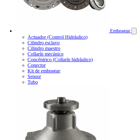
Embrague
Actuador (Control Hidráulico)
Cilindro esclavo
Cilindro maestro
Collarín mecánico
Concéntrico (Collarín hidráulico)
Conector
Kit de embrague
Sensor
Tubo