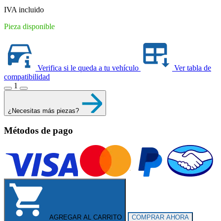
$611.00.
$470.00.
IVA incluido
Pieza disponible
Verifica si le queda a tu vehículo
Ver tabla de
compatibilidad
1
¿Necesitas más piezas?
Métodos de pago
AGREGAR AL CARRITO
COMPRAR AHORA