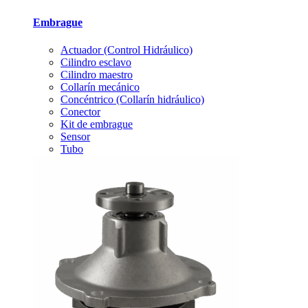
Embrague
Actuador (Control Hidráulico)
Cilindro esclavo
Cilindro maestro
Collarín mecánico
Concéntrico (Collarín hidráulico)
Conector
Kit de embrague
Sensor
Tubo