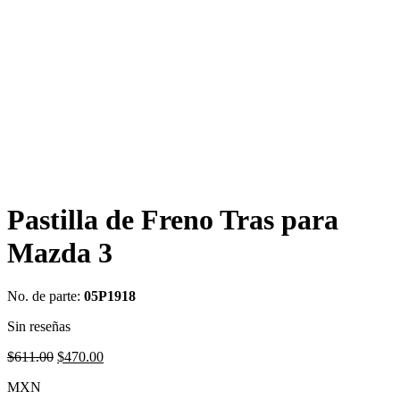
Pastilla de Freno Tras para
Mazda 3
No. de parte:
05P1918
Sin reseñas
Original
Current
$
611.00
$
470.00
price
price
MXN
was:
is: