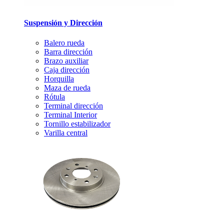
Suspensión y Dirección
Balero rueda
Barra dirección
Brazo auxiliar
Caja dirección
Horquilla
Maza de rueda
Rótula
Terminal dirección
Terminal Interior
Tornillo estabilizador
Varilla central