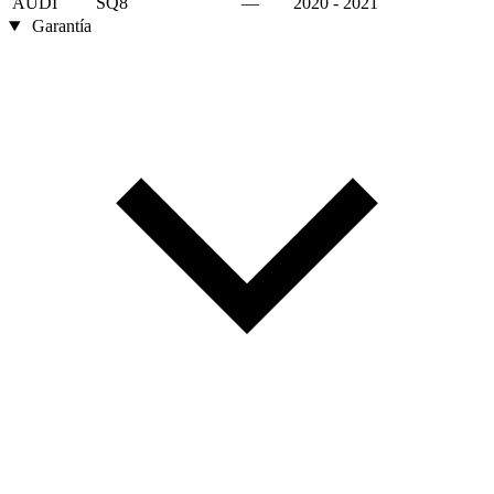
AUDI
SQ8
—
2020 - 2021
Garantía