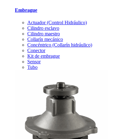
Embrague
Actuador (Control Hidráulico)
Cilindro esclavo
Cilindro maestro
Collarín mecánico
Concéntrico (Collarín hidráulico)
Conector
Kit de embrague
Sensor
Tubo