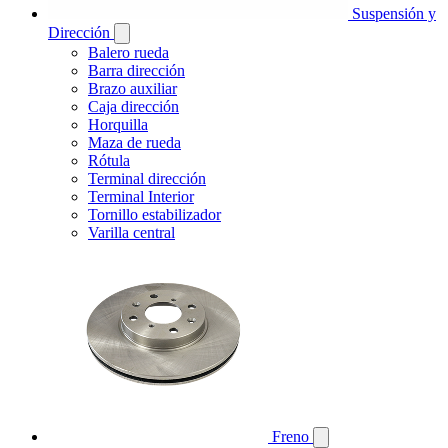
Suspensión y
Dirección
Balero rueda
Barra dirección
Brazo auxiliar
Caja dirección
Horquilla
Maza de rueda
Rótula
Terminal dirección
Terminal Interior
Tornillo estabilizador
Varilla central
Freno