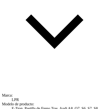
Marca:
LPR
Modelo de producto:
E-Tron, Pastilla de Freno Tras. Audi A8, Q7, S6, S7, S8,