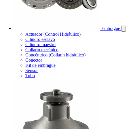
Embrague
Actuador (Control Hidráulico)
Cilindro esclavo
Cilindro maestro
Collarín mecánico
Concéntrico (Collarín hidráulico)
Conector
Kit de embrague
Sensor
Tubo