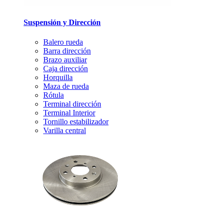
Suspensión y Dirección
Balero rueda
Barra dirección
Brazo auxiliar
Caja dirección
Horquilla
Maza de rueda
Rótula
Terminal dirección
Terminal Interior
Tornillo estabilizador
Varilla central