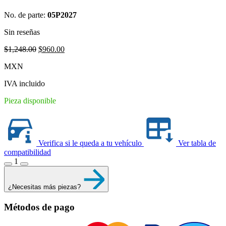
No. de parte:
05P2027
Sin reseñas
Original
Current
$
1,248.00
$
960.00
price
price
MXN
was:
is:
$1,248.00.
$960.00.
IVA incluido
Pieza disponible
Verifica si le queda a tu vehículo
Ver tabla de
compatibilidad
1
¿Necesitas más piezas?
Métodos de pago