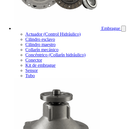
Embrague
Actuador (Control Hidráulico)
Cilindro esclavo
Cilindro maestro
Collarín mecánico
Concéntrico (Collarín hidráulico)
Conector
Kit de embrague
Sensor
Tubo