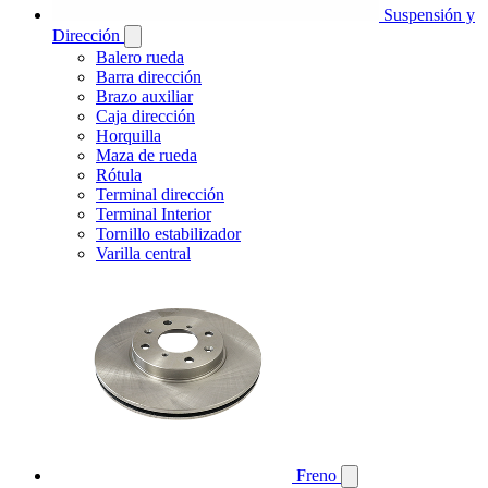
Suspensión y
Dirección
Balero rueda
Barra dirección
Brazo auxiliar
Caja dirección
Horquilla
Maza de rueda
Rótula
Terminal dirección
Terminal Interior
Tornillo estabilizador
Varilla central
Freno