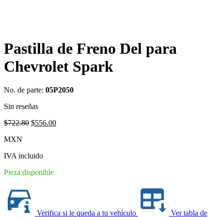
Pastilla de Freno Del para
Chevrolet Spark
No. de parte:
05P2050
Sin reseñas
Original
Current
$
722.80
$
556.00
price
price
MXN
was:
is:
$722.80.
$556.00.
IVA incluido
Pieza disponible
Verifica si le queda a tu vehículo
Ver tabla de