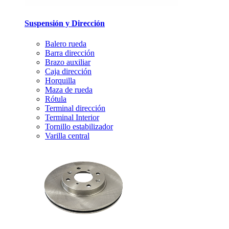
Suspensión y Dirección
Balero rueda
Barra dirección
Brazo auxiliar
Caja dirección
Horquilla
Maza de rueda
Rótula
Terminal dirección
Terminal Interior
Tornillo estabilizador
Varilla central