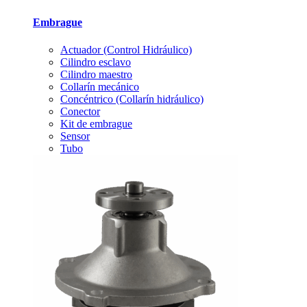
Embrague
Actuador (Control Hidráulico)
Cilindro esclavo
Cilindro maestro
Collarín mecánico
Concéntrico (Collarín hidráulico)
Conector
Kit de embrague
Sensor
Tubo