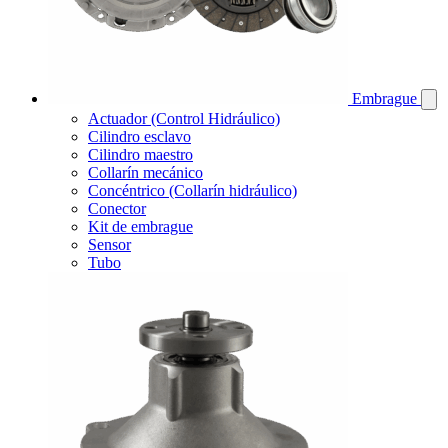
Embrague
Actuador (Control Hidráulico)
Cilindro esclavo
Cilindro maestro
Collarín mecánico
Concéntrico (Collarín hidráulico)
Conector
Kit de embrague
Sensor
Tubo