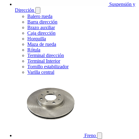
Suspensión y
Dirección
Balero rueda
Barra dirección
Brazo auxiliar
Caja dirección
Horquilla
Maza de rueda
Rótula
Terminal dirección
Terminal Interior
Tornillo estabilizador
Varilla central
Freno