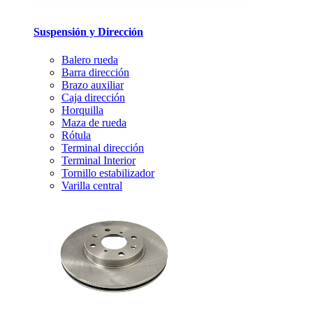
Suspensión y Dirección
Balero rueda
Barra dirección
Brazo auxiliar
Caja dirección
Horquilla
Maza de rueda
Rótula
Terminal dirección
Terminal Interior
Tornillo estabilizador
Varilla central