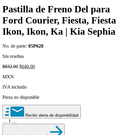
Pastilla de Freno Del para
Ford Courier, Fiesta, Fiesta
Ikon, Ikon, Ka | Kia Sephia
No. de parte:
05P628
Sin reseñas
Original
Current
$
832.00
$
640.00
price
price
MXN
was:
is:
$832.00.
$640.00.
IVA incluido
Pieza no disponible
Recibir alerta de disponibilidad
1