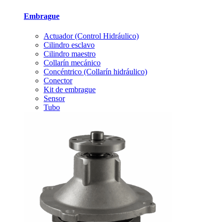
Embrague
Actuador (Control Hidráulico)
Cilindro esclavo
Cilindro maestro
Collarín mecánico
Concéntrico (Collarín hidráulico)
Conector
Kit de embrague
Sensor
Tubo