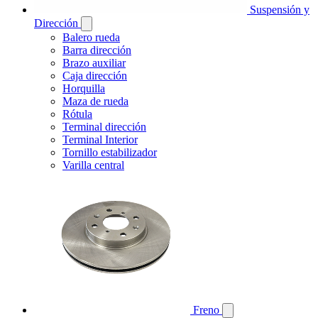
Suspensión y
Dirección
Balero rueda
Barra dirección
Brazo auxiliar
Caja dirección
Horquilla
Maza de rueda
Rótula
Terminal dirección
Terminal Interior
Tornillo estabilizador
Varilla central
Freno