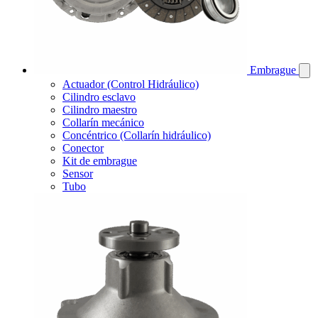
Embrague
Actuador (Control Hidráulico)
Cilindro esclavo
Cilindro maestro
Collarín mecánico
Concéntrico (Collarín hidráulico)
Conector
Kit de embrague
Sensor
Tubo