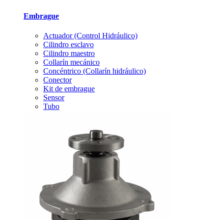
Embrague
Actuador (Control Hidráulico)
Cilindro esclavo
Cilindro maestro
Collarín mecánico
Concéntrico (Collarín hidráulico)
Conector
Kit de embrague
Sensor
Tubo