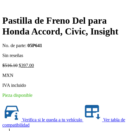
Pastilla de Freno Del para
Honda Accord, Civic, Insight
No. de parte:
05P641
Sin reseñas
Original
Current
$
516.10
$
397.00
price
price
MXN
was:
is:
$516.10.
$397.00.
IVA incluido
Pieza disponible
Verifica si le queda a tu vehículo
Ver tabla de
compatibilidad
1