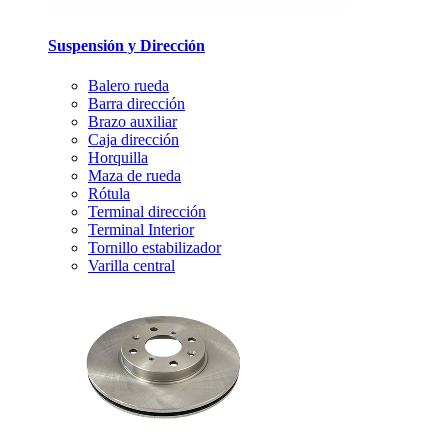
Suspensión y Dirección
Balero rueda
Barra dirección
Brazo auxiliar
Caja dirección
Horquilla
Maza de rueda
Rótula
Terminal dirección
Terminal Interior
Tornillo estabilizador
Varilla central