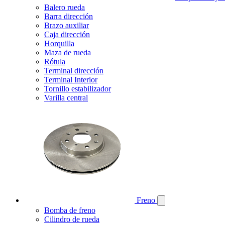
Balero rueda
Barra dirección
Brazo auxiliar
Caja dirección
Horquilla
Maza de rueda
Rótula
Terminal dirección
Terminal Interior
Tornillo estabilizador
Varilla central
Freno
Bomba de freno
Cilindro de rueda