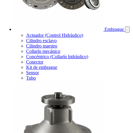
Embrague
Actuador (Control Hidráulico)
Cilindro esclavo
Cilindro maestro
Collarín mecánico
Concéntrico (Collarín hidráulico)
Conector
Kit de embrague
Sensor
Tubo