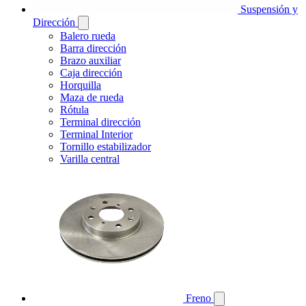
Suspensión y
Dirección
Balero rueda
Barra dirección
Brazo auxiliar
Caja dirección
Horquilla
Maza de rueda
Rótula
Terminal dirección
Terminal Interior
Tornillo estabilizador
Varilla central
Freno