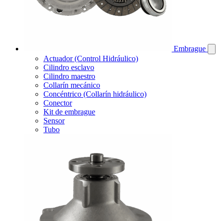
Embrague
Actuador (Control Hidráulico)
Cilindro esclavo
Cilindro maestro
Collarín mecánico
Concéntrico (Collarín hidráulico)
Conector
Kit de embrague
Sensor
Tubo