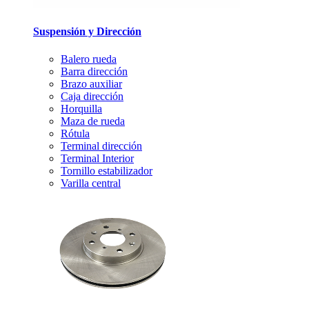
Suspensión y Dirección
Balero rueda
Barra dirección
Brazo auxiliar
Caja dirección
Horquilla
Maza de rueda
Rótula
Terminal dirección
Terminal Interior
Tornillo estabilizador
Varilla central