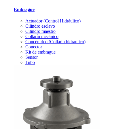
Embrague
Actuador (Control Hidráulico)
Cilindro esclavo
Cilindro maestro
Collarín mecánico
Concéntrico (Collarín hidráulico)
Conector
Kit de embrague
Sensor
Tubo