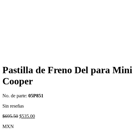
Pastilla de Freno Del para Mini
Cooper
No. de parte:
05P851
Sin reseñas
Original
Current
$
695.50
$
535.00
price
price
MXN
was:
is:
$695.50.
$535.00.