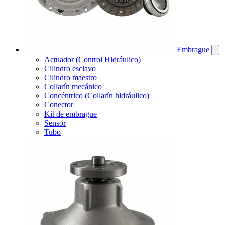
Embrague
Actuador (Control Hidráulico)
Cilindro esclavo
Cilindro maestro
Collarín mecánico
Concéntrico (Collarín hidráulico)
Conector
Kit de embrague
Sensor
Tubo