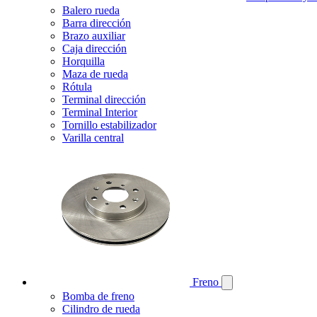
Balero rueda
Barra dirección
Brazo auxiliar
Caja dirección
Horquilla
Maza de rueda
Rótula
Terminal dirección
Terminal Interior
Tornillo estabilizador
Varilla central
Freno
Bomba de freno
Cilindro de rueda