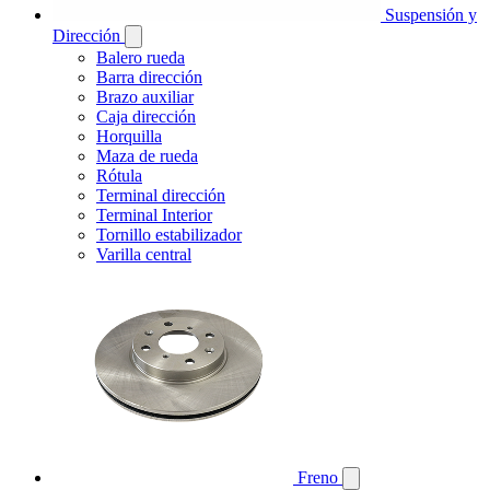
Suspensión y
Dirección
Balero rueda
Barra dirección
Brazo auxiliar
Caja dirección
Horquilla
Maza de rueda
Rótula
Terminal dirección
Terminal Interior
Tornillo estabilizador
Varilla central
Freno