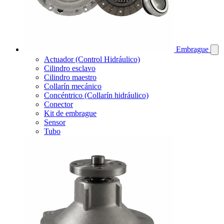
Embrague
Actuador (Control Hidráulico)
Cilindro esclavo
Cilindro maestro
Collarín mecánico
Concéntrico (Collarín hidráulico)
Conector
Kit de embrague
Sensor
Tubo