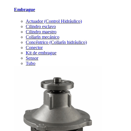
Embrague
Actuador (Control Hidráulico)
Cilindro esclavo
Cilindro maestro
Collarín mecánico
Concéntrico (Collarín hidráulico)
Conector
Kit de embrague
Sensor
Tubo