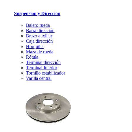
Suspensión y Dirección
Balero rueda
Barra dirección
Brazo auxiliar
Caja dirección
Horquilla
Maza de rueda
Rótula
Terminal dirección
Terminal Interior
Tornillo estabilizador
Varilla central