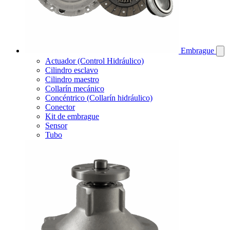
Embrague
Actuador (Control Hidráulico)
Cilindro esclavo
Cilindro maestro
Collarín mecánico
Concéntrico (Collarín hidráulico)
Conector
Kit de embrague
Sensor
Tubo