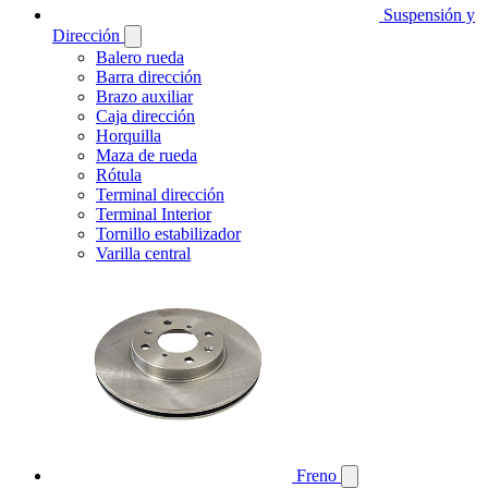
Suspensión y
Dirección
Balero rueda
Barra dirección
Brazo auxiliar
Caja dirección
Horquilla
Maza de rueda
Rótula
Terminal dirección
Terminal Interior
Tornillo estabilizador
Varilla central
Freno