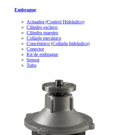
Embrague
Actuador (Control Hidráulico)
Cilindro esclavo
Cilindro maestro
Collarín mecánico
Concéntrico (Collarín hidráulico)
Conector
Kit de embrague
Sensor
Tubo