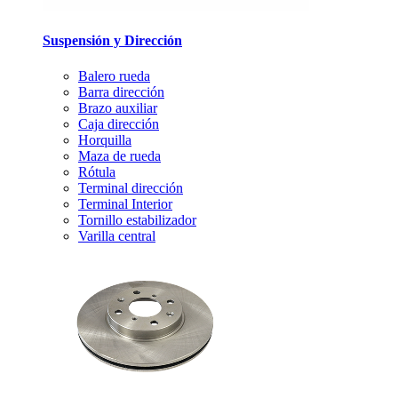
Suspensión y Dirección
Balero rueda
Barra dirección
Brazo auxiliar
Caja dirección
Horquilla
Maza de rueda
Rótula
Terminal dirección
Terminal Interior
Tornillo estabilizador
Varilla central