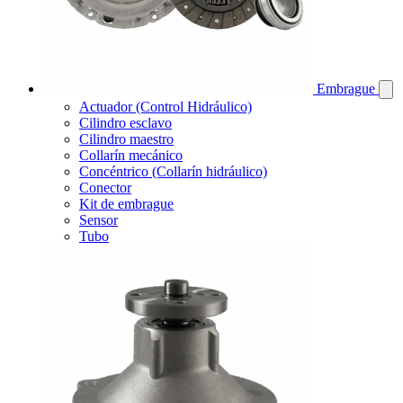
Embrague
Actuador (Control Hidráulico)
Cilindro esclavo
Cilindro maestro
Collarín mecánico
Concéntrico (Collarín hidráulico)
Conector
Kit de embrague
Sensor
Tubo