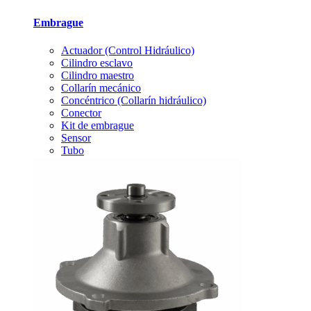
Embrague
Actuador (Control Hidráulico)
Cilindro esclavo
Cilindro maestro
Collarín mecánico
Concéntrico (Collarín hidráulico)
Conector
Kit de embrague
Sensor
Tubo