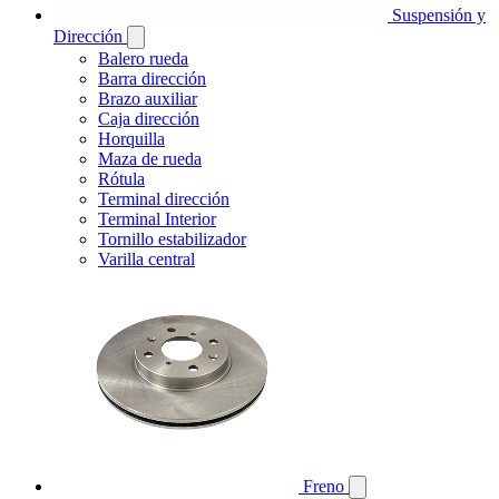
Suspensión y
Dirección
Balero rueda
Barra dirección
Brazo auxiliar
Caja dirección
Horquilla
Maza de rueda
Rótula
Terminal dirección
Terminal Interior
Tornillo estabilizador
Varilla central
Freno