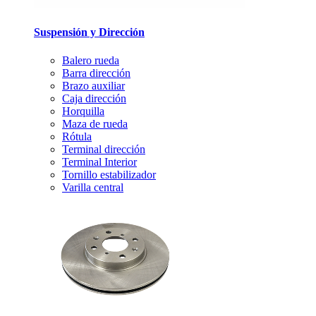
Suspensión y Dirección
Balero rueda
Barra dirección
Brazo auxiliar
Caja dirección
Horquilla
Maza de rueda
Rótula
Terminal dirección
Terminal Interior
Tornillo estabilizador
Varilla central