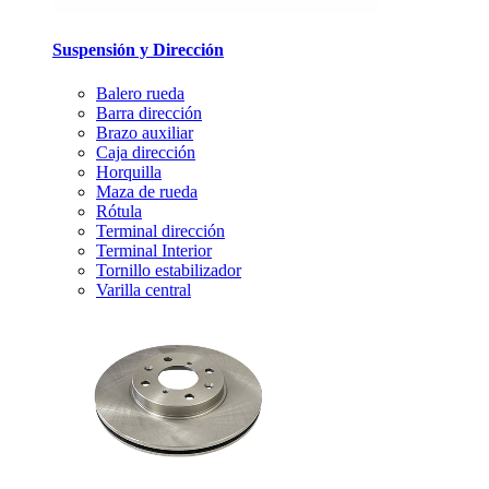
Suspensión y Dirección
Balero rueda
Barra dirección
Brazo auxiliar
Caja dirección
Horquilla
Maza de rueda
Rótula
Terminal dirección
Terminal Interior
Tornillo estabilizador
Varilla central