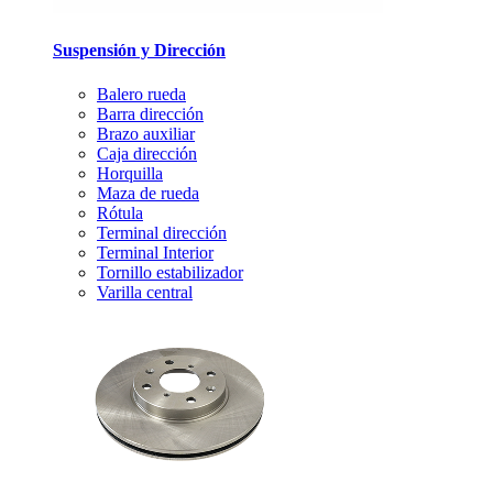
Suspensión y Dirección
Balero rueda
Barra dirección
Brazo auxiliar
Caja dirección
Horquilla
Maza de rueda
Rótula
Terminal dirección
Terminal Interior
Tornillo estabilizador
Varilla central