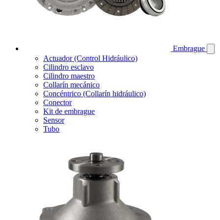
Embrague
Actuador (Control Hidráulico)
Cilindro esclavo
Cilindro maestro
Collarín mecánico
Concéntrico (Collarín hidráulico)
Conector
Kit de embrague
Sensor
Tubo