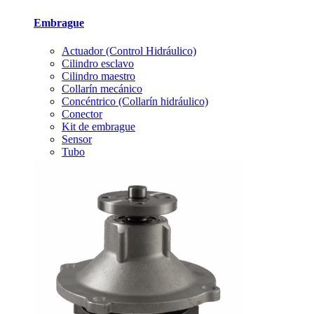
Embrague
Actuador (Control Hidráulico)
Cilindro esclavo
Cilindro maestro
Collarín mecánico
Concéntrico (Collarín hidráulico)
Conector
Kit de embrague
Sensor
Tubo